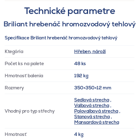
Technické parametre
Briliant hrebenáč hromozvodový tehlový
Specifikace Briliant hrebenáč hromozvodový tehlový
Ktegória
Hřeben, nároží
Počet ks na palete
48 ks
Hmotnosť balenia
192 kg
Rozmery
350×350×12 mm
Sedlová strecha
,
Valbová strecha
,
Vhodný pro typ střechy
Polovalbová strecha
,
Stanová strecha
,
Mansardová strecha
Hmotnosť
4 kg