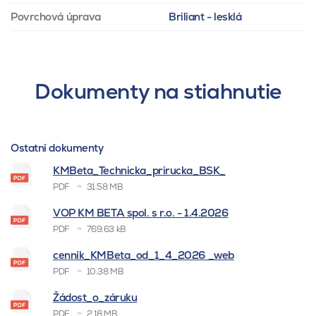
Povrchová úprava
Briliant - lesklá
Dokumenty na stiahnutie
Ostatní dokumenty
KMBeta_Technicka_prirucka_BSK_
PDF
31.58 MB
VOP KM BETA spol. s r.o. - 1.4.2026
PDF
769.63 kB
cenník_KMBeta_od_1_4_2026 _web
PDF
10.38 MB
Žádost_o_záruku
PDF
2.18 MB