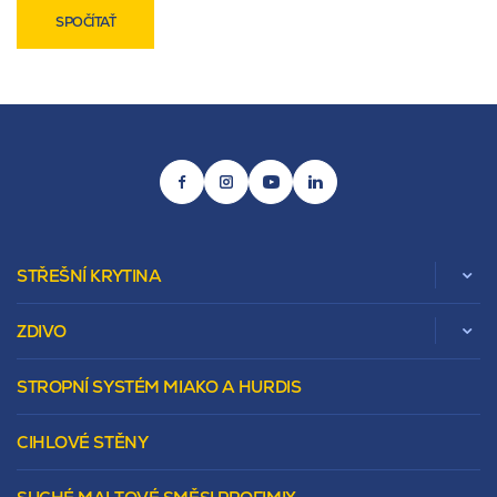
SPOČÍTAŤ
STŘEŠNÍ KRYTINA
ZDIVO
Zobrazit celou kategorii
STROPNÍ SYSTÉM MIAKO A HURDIS
Beta
Vápenopískové zdivo Sendwix
Sedlová
Murovacie bloky
Valbová
CIHLOVÉ STĚNY
Tepelnoizolačný prvok
Polovalbová
Vencovky
Stanová