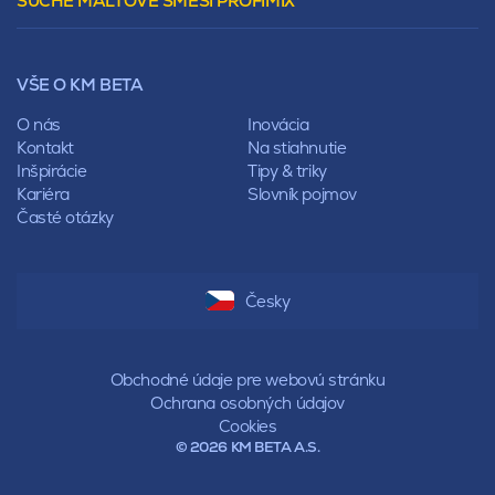
SUCHÉ MALTOVÉ SMĚSI PROFIMIX
Preklady
Mansardová
Lícové murivo
Pultová
Ploty
Rota
Nástroje a príslušenstvo
Sedlová
VŠE O KM BETA
Pálené zdivo Profiblok
Valbová
Nosné murivo
O nás
Inovácia
Polovalbová
Priečky
Kontakt
Na stiahnutie
Stanová
Vencovky
Inšpirácie
Tipy & triky
Mansardová
Preklady
Kariéra
Slovník pojmov
Pultová
Časté otázky
Hodonka
Sedlová
Valbová
Polovalbová
Česky
Stanová
Mansardová
Pultová
Obchodné údaje pre webovú stránku
Ochrana osobných údajov
Cookies
© 2026 KM BETA A.S.