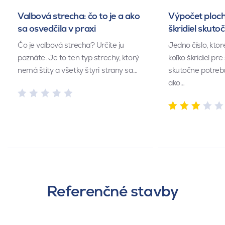
Valbová strecha: čo to je a ako
Výpočet ploch
sa osvedčila v praxi
škridiel skuto
Čo je valbová strecha? Určite ju
Jedno číslo, kto
poznáte. Je to ten typ strechy, ktorý
koľko škridiel pr
nemá štíty a všetky štyri strany sa…
skutočne potrebu
ako…
Referenčné stavby