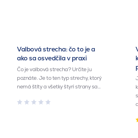
Valbová strecha: čo to je a
ako sa osvedčila v praxi
Čo je valbová strecha? Určite ju
poznáte. Je to ten typ strechy, ktorý
J
nemá štíty a všetky štyri strany sa…
k
s