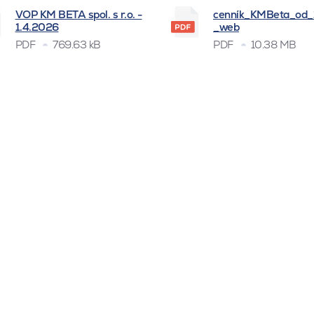
VOP KM BETA spol. s r.o. -
cenník_KMBeta_od
1.4.2026
_web
PDF
769.63 kB
PDF
10.38 MB