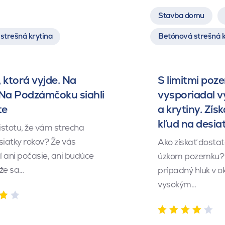
Stavba domu
strešná krytina
Betónová strešná k
 ktorá vyjde. Na
S limitmi poz
 Na Podzámčoku siahli
vysporiadal 
te
a krytiny. Získ
kľud na desia
istotu, že vám strecha
siatky rokov? Že vás
Ako získať dosta
 ani počasie, ani budúce
úzkom pozemku? 
 že sa…
prípadný hluk v o
vysokým…