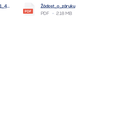
_1_4_2026
Žádost_o_záruku
PDF
2.18 MB