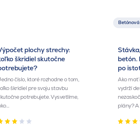
Betónová 
Výpočet plochy strechy:
Stávka,
koľko škridiel skutočne
betón.
potrebujete?
po isto
edno číslo, ktoré rozhodne o tom,
Ako mať 
oľko škridiel pre svoju stavbu
vydrží de
kutočne potrebujete. Vysvetlíme,
nezaskočí
ako…
plány? A