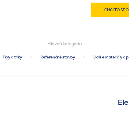
CHCI TO SPO
Hlavná kategória
Tipy a triky
Referenčné stavby
Ďalšie materiály a p
El