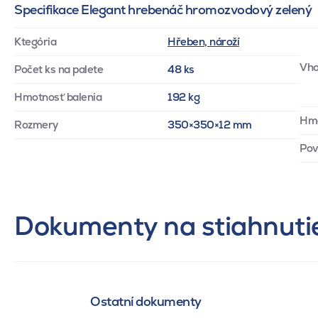
Specifikace Elegant hrebenáč hromozvodový zelený
Ktegória
Hřeben, nároží
Vho
Počet ks na palete
48 ks
Hmotnosť balenia
192 kg
Hm
Rozmery
350×350×12 mm
Pov
Dokumenty na stiahnuti
Ostatní dokumenty