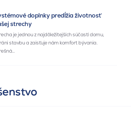
stémové doplnky predĺžia životnosť
šej strechy
recha je jednou z najdôležitejších súčastí domu,
ráni stavbu a zaisťuje nám komfort bývania.
rešná…
ušenstvo