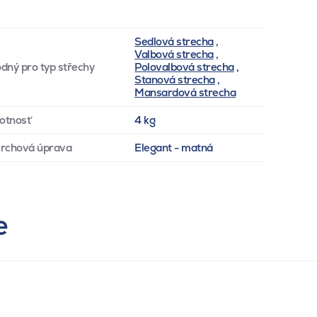
Sedlová strecha
,
Valbová strecha
,
dný pro typ střechy
Polovalbová strecha
,
Stanová strecha
,
Mansardová strecha
otnosť
4 kg
rchová úprava
Elegant - matná
e