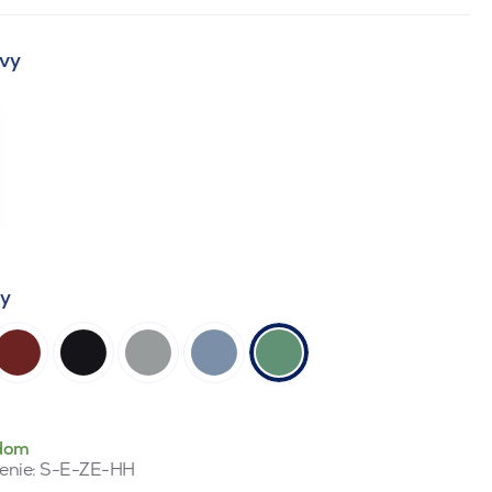
vy
ty
dom
enie:
S-E-ZE-HH