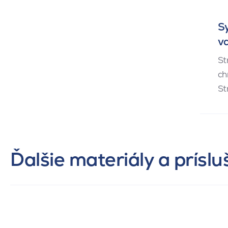
Sy
va
St
ch
St
Ďalšie materiály a prísl