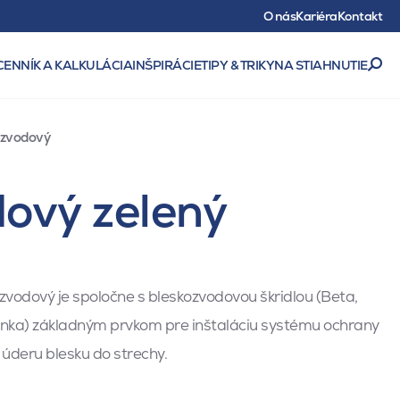
O nás
Kariéra
Kontakt
CENNÍK A KALKULÁCIA
INŠPIRÁCIE
TIPY & TRIKY
NA STIAHNUTIE
zvodový
ový zelený
vodový je spoločne s bleskozvodovou škridlou (Beta,
nka) základným prvkom pre inštaláciu systému ochrany
úderu blesku do strechy.