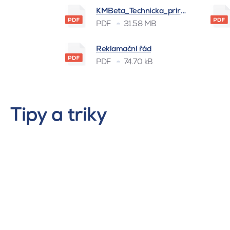
KMBeta_Technicka_prirucka_BSK_
PDF
31.58 MB
Reklamační řád
PDF
74.70 kB
Tipy a triky