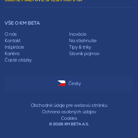
Mansardová
Lícové murivo
Pultová
Ploty
Rota
Nástroje a príslušenstvo
Sedlová
VŠE O KM BETA
Pálené zdivo Profiblok
Valbová
Nosné murivo
O nás
Inovácia
Polovalbová
Priečky
Kontakt
Na stiahnutie
Stanová
Vencovky
Inšpirácie
Tipy & triky
Mansardová
Preklady
Kariéra
Slovník pojmov
Pultová
Časté otázky
Hodonka
Sedlová
Valbová
Polovalbová
Česky
Stanová
Mansardová
Pultová
Obchodné údaje pre webovú stránku
Ochrana osobných údajov
Cookies
© 2026 KM BETA A.S.