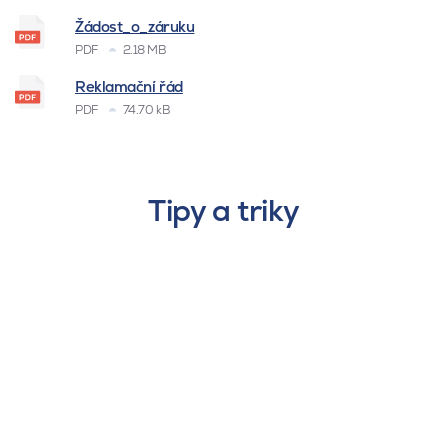
Žádost_o_záruku
PDF
2.18 MB
Reklamační řád
PDF
74.70 kB
Tipy a triky