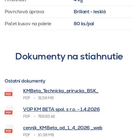
Povrchová úprava
Briliant - lesklá
Počet kusov na palete
80 ks/pal
Dokumenty na stiahnutie
Ostatní dokumenty
KMBeta_Technicka_prirucka_BSK_
PDF
31.58 MB
VOP KM BETA spol. s r.o. - 1.4.2026
PDF
769.63 kB
cenník_KMBeta_od_1_4_2026 _web
PDF
10.38 MB