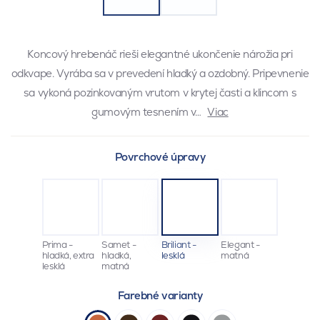
Koncový hrebenáč rieši elegantné ukončenie nárožia pri
odkvape. Vyrába sa v prevedení hladký a ozdobný. Pripevnenie
sa vykoná pozinkovaným vrutom v krytej časti a klincom s
gumovým tesnením v…
Viac
Povrchové úpravy
Prima -
Samet -
Briliant -
Elegant -
hladká, extra
hladká,
lesklá
matná
lesklá
matná
Farebné varianty