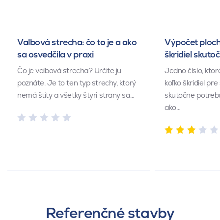
Valbová strecha: čo to je a ako
Výpočet ploch
sa osvedčila v praxi
škridiel skuto
Čo je valbová strecha? Určite ju
Jedno číslo, kto
poznáte. Je to ten typ strechy, ktorý
koľko škridiel pr
nemá štíty a všetky štyri strany sa…
skutočne potrebu
ako…
Referenčné stavby