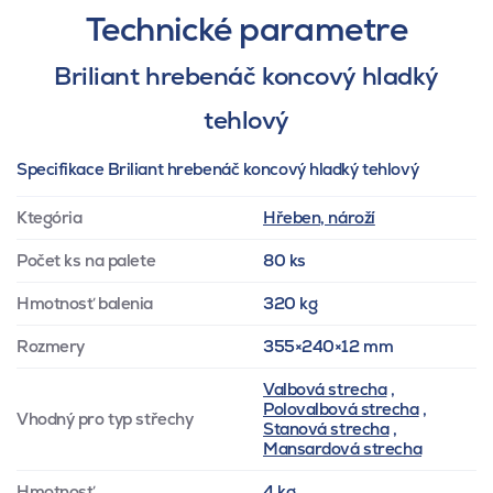
Technické parametre
Briliant hrebenáč koncový hladký
tehlový
Specifikace Briliant hrebenáč koncový hladký tehlový
Ktegória
Hřeben, nároží
Počet ks na palete
80 ks
Hmotnosť balenia
320 kg
Rozmery
355×240×12 mm
Valbová strecha
,
Polovalbová strecha
,
Vhodný pro typ střechy
Stanová strecha
,
Mansardová strecha
Hmotnosť
4 kg