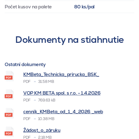
Počet kusov na palete
80 ks/pal
Dokumenty na stiahnutie
Ostatní dokumenty
KMBeta_Technicka_prirucka_BSK_
PDF
31.58 MB
VOP KM BETA spol. s r.o. - 1.4.2026
PDF
769.63 kB
cenník_KMBeta_od_1_4_2026 _web
PDF
10.38 MB
Žádost_o_záruku
PDF
2.18 MB