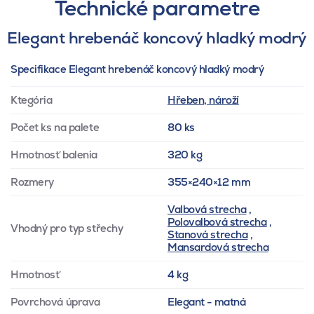
Technické parametre
Elegant hrebenáč koncový hladký modrý
Specifikace Elegant hrebenáč koncový hladký modrý
Ktegória
Hřeben, nároží
Počet ks na palete
80 ks
Hmotnosť balenia
320 kg
Rozmery
355×240×12 mm
Valbová strecha
,
Polovalbová strecha
,
Vhodný pro typ střechy
Stanová strecha
,
Mansardová strecha
Hmotnosť
4 kg
Povrchová úprava
Elegant - matná