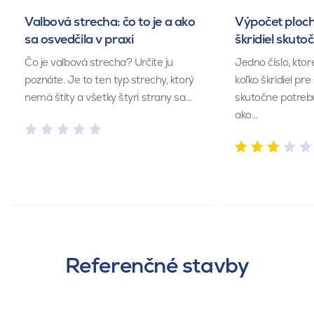
Valbová strecha: čo to je a ako
Výpočet ploch
sa osvedčila v praxi
škridiel skuto
Čo je valbová strecha? Určite ju
Jedno číslo, kto
poznáte. Je to ten typ strechy, ktorý
koľko škridiel pr
nemá štíty a všetky štyri strany sa…
skutočne potrebu
ako…
Referenčné stavby