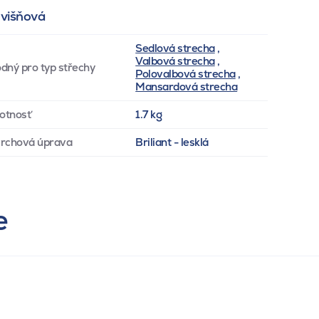
 višňová
Sedlová strecha
,
Valbová strecha
,
dný pro typ střechy
Polovalbová strecha
,
Mansardová strecha
otnosť
1.7 kg
rchová úprava
Briliant - lesklá
e