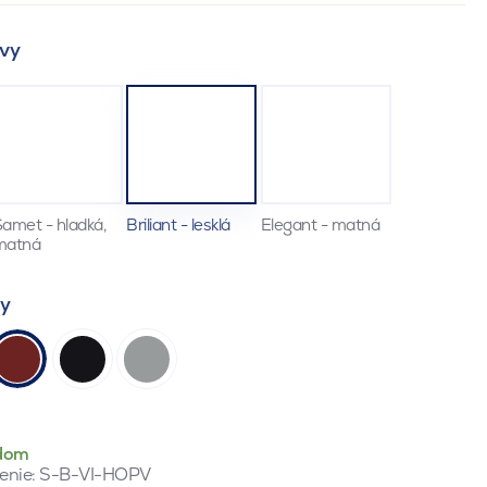
vy
amet - hladká,
Briliant - lesklá
Elegant - matná
matná
ty
dom
enie:
S-B-VI-HOPV