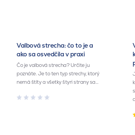
Valbová strecha: čo to je a
ako sa osvedčila v praxi
Čo je valbová strecha? Určite ju
poznáte. Je to ten typ strechy, ktorý
J
nemá štíty a všetky štyri strany sa…
k
s