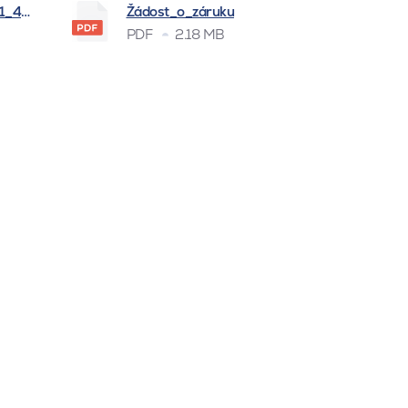
_1_4_2026
Žádost_o_záruku
PDF
2.18 MB