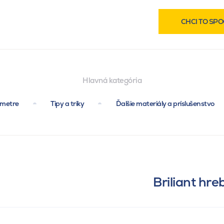
CHCI TO SPO
Hlavná kategória
ametre
Tipy a triky
Ďalšie materiály a príslušenstvo
Briliant hr