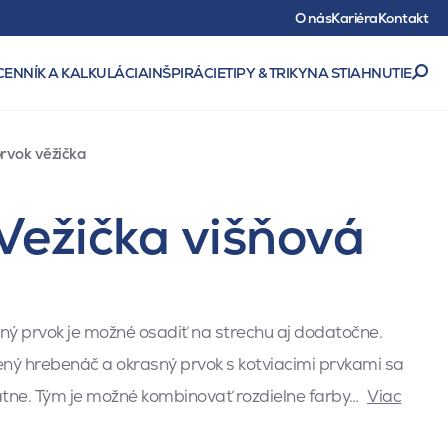
O nás
Kariéra
Kontakt
CENNÍK A KALKULÁCIA
INŠPIRÁCIE
TIPY & TRIKY
NA STIAHNUTIE
rvok věžička
Vežička višňová
ý prvok je možné osadiť na strechu aj dodatočne.
ný hrebenáč a okrasný prvok s kotviacimi prvkami sa
ne. Tým je možné kombinovať rozdielne farby…
Viac