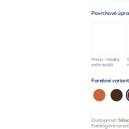
Povrchové úpra
Prima - hladká,
S
extra lesklá
Farebné varian
Dostupnosť:
Skla
Katalógové označ