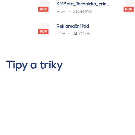
KMBeta_Technicka_prirucka_BSK_
PDF
31.58 MB
Reklamační řád
PDF
74.70 kB
Tipy a triky