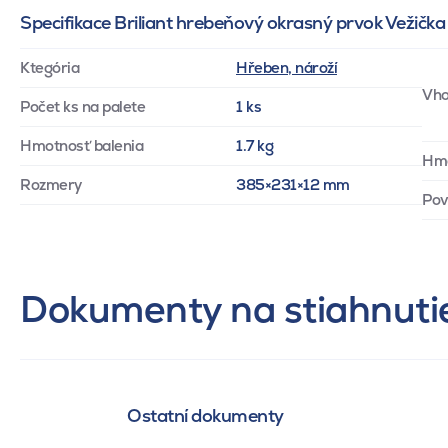
Specifikace Briliant hrebeňový okrasný prvok Vežička
Ktegória
Hřeben, nároží
Vho
Počet ks na palete
1 ks
Hmotnosť balenia
1.7 kg
Hm
Rozmery
385×231×12 mm
Pov
Dokumenty na stiahnuti
Ostatní dokumenty