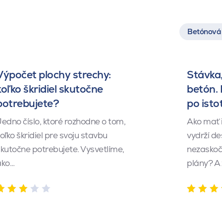
Betónová 
Výpočet plochy strechy:
Stávka,
koľko škridiel skutočne
betón.
potrebujete?
po isto
edno číslo, ktoré rozhodne o tom,
Ako mať 
oľko škridiel pre svoju stavbu
vydrží de
kutočne potrebujete. Vysvetlíme,
nezaskočí
ako…
plány? A