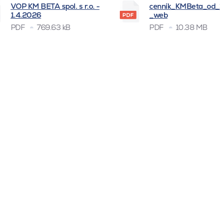
VOP KM BETA spol. s r.o. -
cenník_KMBeta_od
1.4.2026
_web
PDF
769.63 kB
PDF
10.38 MB