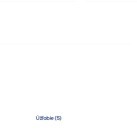
Úžľabie (5)