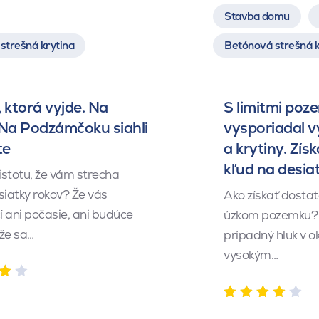
Stavba domu
strešná krytina
Betónová strešná k
 ktorá vyjde. Na
S limitmi poz
 Na Podzámčoku siahli
vysporiadal 
te
a krytiny. Získ
kľud na desia
istotu, že vám strecha
siatky rokov? Že vás
Ako získať dosta
 ani počasie, ani budúce
úzkom pozemku? 
 že sa…
prípadný hluk v o
vysokým…