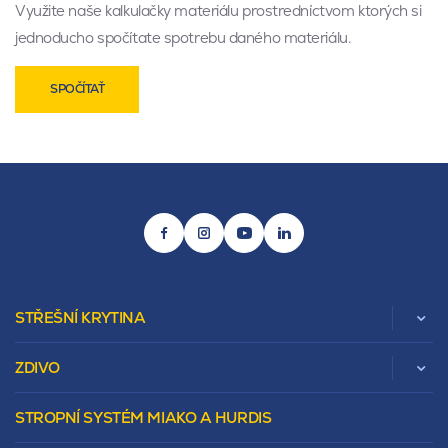
Využite naše kalkulačky materiálu prostredníctvom ktorých si
jednoducho spočítate spotrebu daného materiálu.
SPOČÍTAŤ
STŘEŠNÍ KRYTINA
ZDIVO
Zobrazit celou kategorii
STROPNÍ SYSTÉM MIAKO A HURDIS
Beta
Vápenopískové zdivo Sendwix
Sedlová