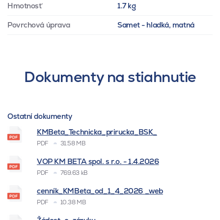
Hmotnosť
1.7 kg
Povrchová úprava
Samet - hladká, matná
Dokumenty na stiahnutie
Ostatní dokumenty
KMBeta_Technicka_prirucka_BSK_
PDF
31.58 MB
VOP KM BETA spol. s r.o. - 1.4.2026
PDF
769.63 kB
cenník_KMBeta_od_1_4_2026 _web
PDF
10.38 MB