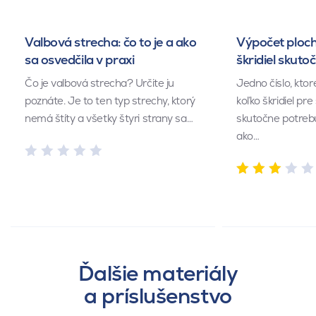
Valbová strecha: čo to je a ako
Výpočet ploch
sa osvedčila v praxi
škridiel skuto
Čo je valbová strecha? Určite ju
Jedno číslo, kto
poznáte. Je to ten typ strechy, ktorý
koľko škridiel pr
nemá štíty a všetky štyri strany sa…
skutočne potrebu
ako…
Ďalšie materiály
a príslušenstvo