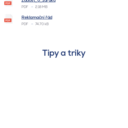
Žádost_o_záruku
PDF
2.18 MB
Reklamační řád
PDF
74.70 kB
Tipy a triky