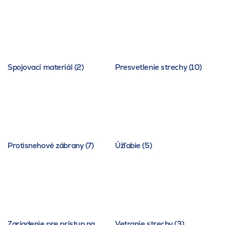
Spojovací materiál (2)
Presvetlenie strechy (10)
Protisnehové zábrany (7)
Úžľabie (5)
Zariadenie pre prístup na
Vetranie strechy (3)