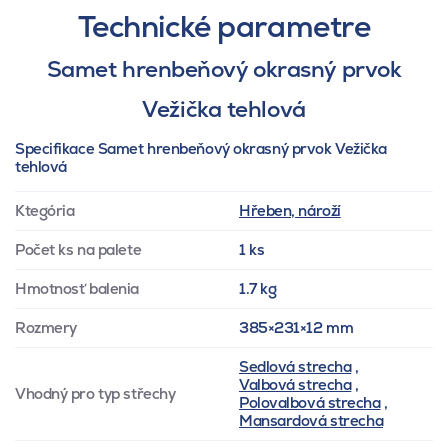
Technické parametre
Samet hrenbeňový okrasný prvok
Vežička tehlová
Specifikace Samet hrenbeňový okrasný prvok Vežička
tehlová
Ktegória
Hřeben, nároží
Počet ks na palete
1 ks
Hmotnosť balenia
1.7 kg
Rozmery
385×231×12 mm
Sedlová strecha
,
Valbová strecha
,
Vhodný pro typ střechy
Polovalbová strecha
,
Mansardová strecha