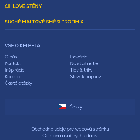
Murovacie bloky
Valbová
CIHLOVÉ STĚNY
Tepelnoizolačný prvok
Polovalbová
Vencovky
Stanová
SUCHÉ MALTOVÉ SMĚSI PROFIMIX
Preklady
Mansardová
Lícové murivo
Pultová
Ploty
Rota
Nástroje a príslušenstvo
Sedlová
VŠE O KM BETA
Pálené zdivo Profiblok
Valbová
Nosné murivo
O nás
Inovácia
Polovalbová
Priečky
Kontakt
Na stiahnutie
Stanová
Vencovky
Inšpirácie
Tipy & triky
Mansardová
Preklady
Kariéra
Slovník pojmov
Pultová
Časté otázky
Hodonka
Sedlová
Valbová
Polovalbová
Česky
Stanová
Mansardová
Pultová
Obchodné údaje pre webovú stránku
Ochrana osobných údajov