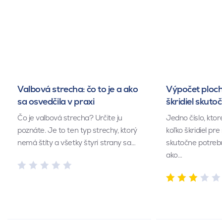
Valbová strecha: čo to je a ako
Výpočet ploch
sa osvedčila v praxi
škridiel skuto
Čo je valbová strecha? Určite ju
Jedno číslo, kto
poznáte. Je to ten typ strechy, ktorý
koľko škridiel pr
nemá štíty a všetky štyri strany sa…
skutočne potrebu
ako…