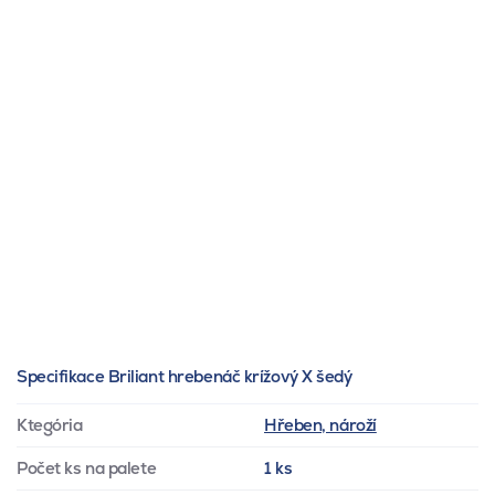
Specifikace Briliant hrebenáč krížový X šedý
Ktegória
Hřeben, nároží
Počet ks na palete
1 ks