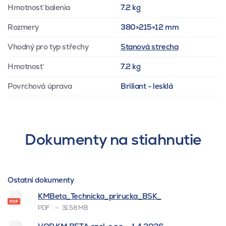
Hmotnosť balenia
7.2 kg
Rozmery
380×215×12 mm
Vhodný pro typ střechy
Stanová strecha
Hmotnosť
7.2 kg
Povrchová úprava
Briliant - lesklá
Dokumenty na stiahnutie
Ostatní dokumenty
KMBeta_Technicka_prirucka_BSK_
PDF
31.58 MB