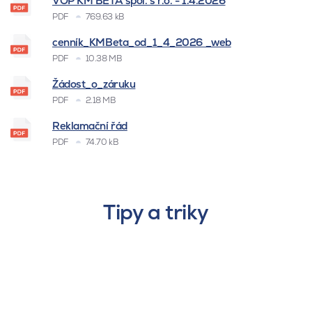
VOP KM BETA spol. s r.o. - 1.4.2026
PDF
769.63 kB
cenník_KMBeta_od_1_4_2026 _web
PDF
10.38 MB
Žádost_o_záruku
PDF
2.18 MB
Reklamační řád
PDF
74.70 kB
Tipy a triky