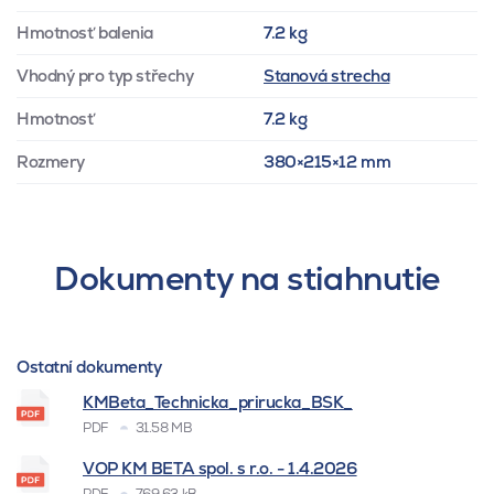
Hmotnosť balenia
7.2 kg
Vhodný pro typ střechy
Stanová strecha
Hmotnosť
7.2 kg
Rozmery
380×215×12 mm
Dokumenty na stiahnutie
Ostatní dokumenty
KMBeta_Technicka_prirucka_BSK_
PDF
31.58 MB
VOP KM BETA spol. s r.o. - 1.4.2026