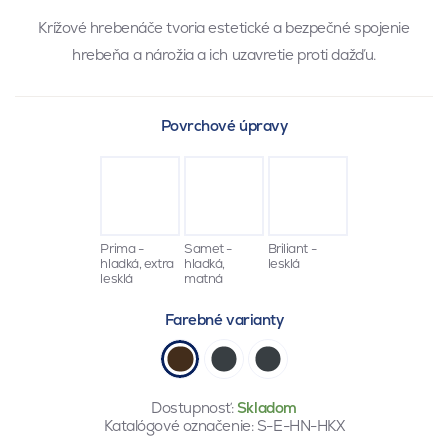
Krížové hrebenáče tvoria estetické a bezpečné spojenie
hrebeňa a nárožia a ich uzavretie proti dažďu.
Povrchové úpravy
Prima -
Samet -
Briliant -
hladká, extra
hladká,
lesklá
lesklá
matná
Farebné varianty
Dostupnosť:
Skladom
Katalógové označenie:
S-E-HN-HKX