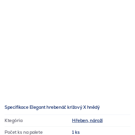
Specifikace Elegant hrebenáč krížový X hnědý
Ktegória
Hřeben, nároží
Počet ks na palete
1 ks