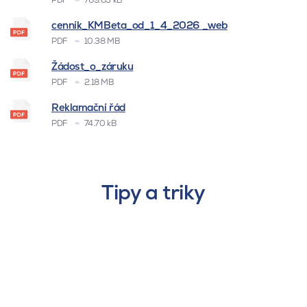
PDF
769.63 kB
cenník_KMBeta_od_1_4_2026 _web
PDF
10.38 MB
Žádost_o_záruku
PDF
2.18 MB
Reklamační řád
PDF
74.70 kB
Tipy a triky