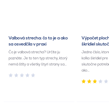
Valbová strecha: čo to je a ako
Výpočet ploch
sa osvedčila v praxi
škridiel skuto
Čo je valbová strecha? Určite ju
Jedno číslo, kto
poznáte. Je to ten typ strechy, ktorý
koľko škridiel pr
nemá štíty a všetky štyri strany sa…
skutočne potrebu
ako…