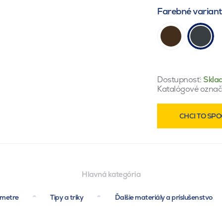
Farebné varian
Dostupnosť:
Skla
Katalógové označ
CHCI TO SPO
Hlavná kategória
ametre
Tipy a triky
Ďalšie materiály a príslušenstvo