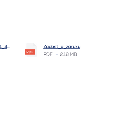
_1_4_2026
Žádost_o_záruku
PDF
2.18 MB