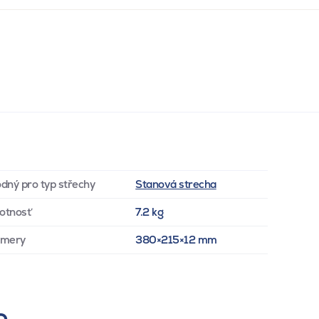
dný pro typ střechy
Stanová strecha
otnosť
7.2 kg
zmery
380×215×12 mm
e