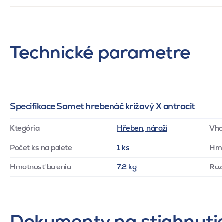
Technické parametre
Specifikace Samet hrebenáč krížový X antracit
Ktegória
Hřeben, nároží
Vho
Počet ks na palete
1 ks
Hm
Hmotnosť balenia
7.2 kg
Ro
Dokumenty na stiahnuti