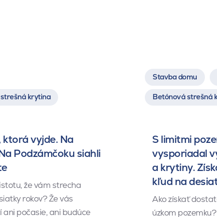
Stavba domu
strešná krytina
Betónová strešná k
 ktorá vyjde. Na
S limitmi poz
 Na Podzámčoku siahli
vysporiadal 
te
a krytiny. Získ
kľud na desia
istotu, že vám strecha
siatky rokov? Že vás
Ako získať dosta
 ani počasie, ani budúce
úzkom pozemku? 