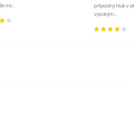
 že sa…
prípadný hluk v o
vysokým…