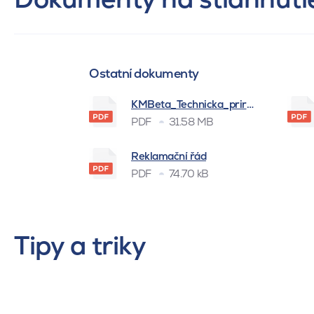
Ostatní dokumenty
KMBeta_Technicka_prirucka_BSK_
PDF
31.58 MB
Reklamační řád
PDF
74.70 kB
Tipy a triky