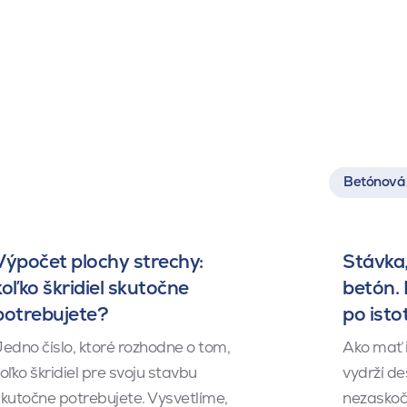
Betónová 
Výpočet plochy strechy:
Stávka,
koľko škridiel skutočne
betón.
potrebujete?
po isto
edno číslo, ktoré rozhodne o tom,
Ako mať 
oľko škridiel pre svoju stavbu
vydrží de
kutočne potrebujete. Vysvetlíme,
nezaskočí