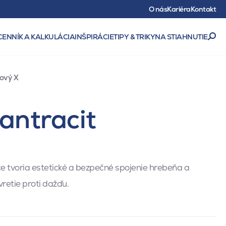
O nás
Kariéra
Kontakt
CENNÍK A KALKULÁCIA
INŠPIRÁCIE
TIPY & TRIKY
NA STIAHNUTIE
ový X
antracit
e tvoria estetické a bezpečné spojenie hrebeňa a
vretie proti dažďu.