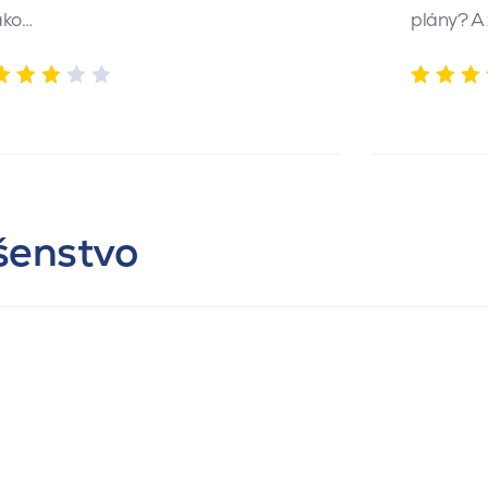
ako…
plány? A
ušenstvo