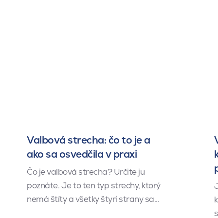
Valbová strecha: čo to je a
ako sa osvedčila v praxi
Čo je valbová strecha? Určite ju
poznáte. Je to ten typ strechy, ktorý
J
nemá štíty a všetky štyri strany sa…
k
s