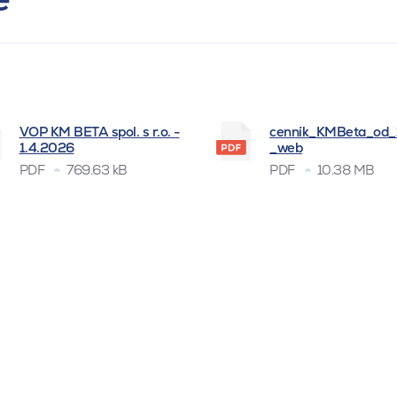
VOP KM BETA spol. s r.o. -
cenník_KMBeta_od
1.4.2026
_web
PDF
769.63 kB
PDF
10.38 MB