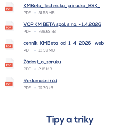
KMBeta_Technicka_prirucka_BSK_
PDF
31.58 MB
VOP KM BETA spol. s r.o. - 1.4.2026
PDF
769.63 kB
cenník_KMBeta_od_1_4_2026 _web
PDF
10.38 MB
Žádost_o_záruku
PDF
2.18 MB
Reklamační řád
PDF
74.70 kB
Tipy a triky