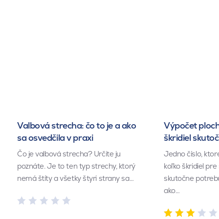
Valbová strecha: čo to je a ako
Výpočet ploch
sa osvedčila v praxi
škridiel skuto
Čo je valbová strecha? Určite ju
Jedno číslo, kto
poznáte. Je to ten typ strechy, ktorý
koľko škridiel pr
nemá štíty a všetky štyri strany sa…
skutočne potrebu
ako…