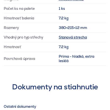
Počet ks na palete
1 ks
Hmotnosť balenia
7.2 kg
Rozmery
380×215×12 mm
Vhodný pro typ střechy
Stanová strecha
Hmotnosť
7.2 kg
Prima - hladká, extra
Povrchová úprava
lesklá
Dokumenty na stiahnutie
Ostatní dokumenty