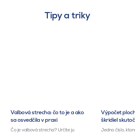
Tipy a triky
Valbová strecha: čo to je a ako
Výpočet ploch
sa osvedčila v praxi
škridiel skuto
Čo je valbová strecha? Určite ju
Jedno číslo, kto