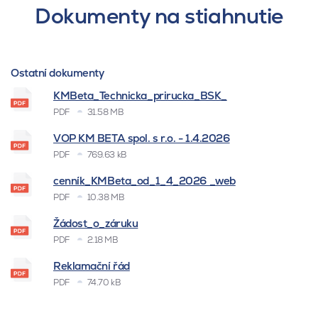
Dokumenty na stiahnutie
Ostatní dokumenty
KMBeta_Technicka_prirucka_BSK_
PDF
31.58 MB
VOP KM BETA spol. s r.o. - 1.4.2026
PDF
769.63 kB
cenník_KMBeta_od_1_4_2026 _web
PDF
10.38 MB
Žádost_o_záruku
PDF
2.18 MB
Reklamační řád
PDF
74.70 kB