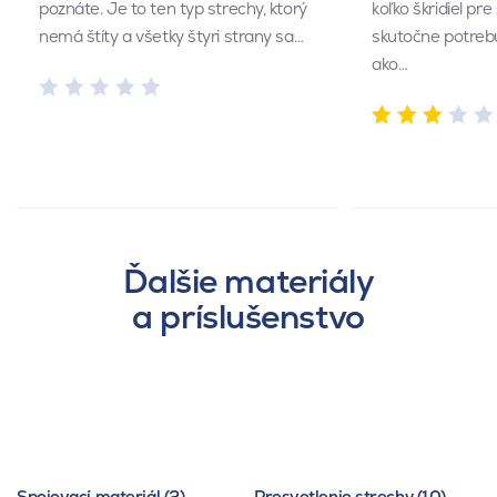
poznáte. Je to ten typ strechy, ktorý
koľko škridiel pr
nemá štíty a všetky štyri strany sa…
skutočne potrebu
ako…
Ďalšie materiály
a príslušenstvo
Spojovací materiál (2)
Presvetlenie strechy (10)