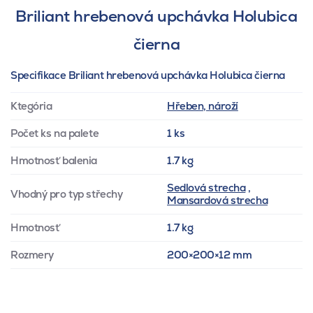
Briliant hrebenová upchávka Holubica
čierna
Specifikace Briliant hrebenová upchávka Holubica čierna
Ktegória
Hřeben, nároží
Počet ks na palete
1 ks
Hmotnosť balenia
1.7 kg
Sedlová strecha
,
Vhodný pro typ střechy
Mansardová strecha
Hmotnosť
1.7 kg
Rozmery
200×200×12 mm