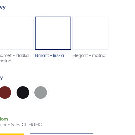
vy
amet - hladká,
Briliant - lesklá
Elegant - matná
matná
ty
dom
enie:
S-B-CI-HUHO