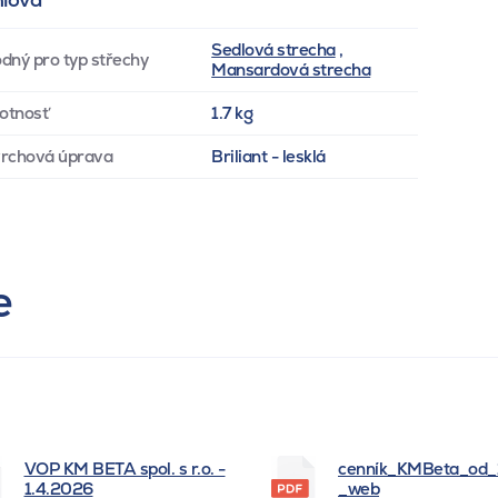
Sedlová strecha
,
dný pro typ střechy
Mansardová strecha
otnosť
1.7 kg
rchová úprava
Briliant - lesklá
e
VOP KM BETA spol. s r.o. -
cenník_KMBeta_od
1.4.2026
_web