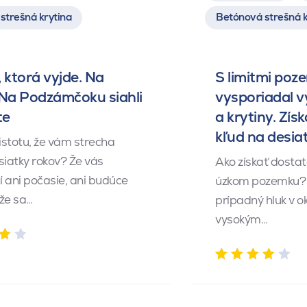
strešná krytina
Betónová strešná k
 ktorá vyjde. Na
S limitmi poz
 Na Podzámčoku siahli
vysporiadal 
te
a krytiny. Získ
kľud na desia
istotu, že vám strecha
siatky rokov? Že vás
Ako získať dosta
 ani počasie, ani budúce
úzkom pozemku? 
 že sa…
prípadný hluk v o
vysokým…