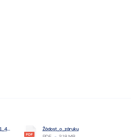
_1_4_2026
Žádost_o_záruku
PDF
2.18 MB