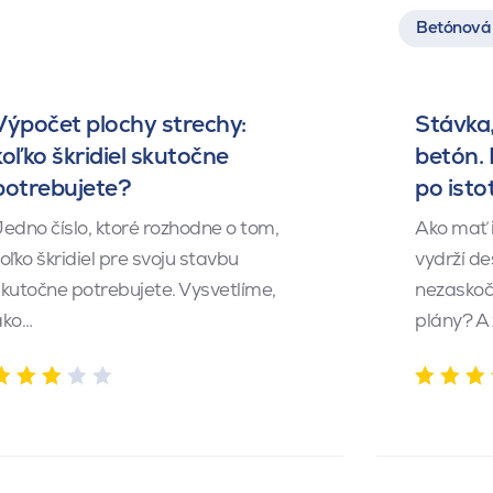
Betónová 
Výpočet plochy strechy:
Stávka,
koľko škridiel skutočne
betón.
potrebujete?
po isto
edno číslo, ktoré rozhodne o tom,
Ako mať 
oľko škridiel pre svoju stavbu
vydrží de
kutočne potrebujete. Vysvetlíme,
nezaskočí
ako…
plány? A