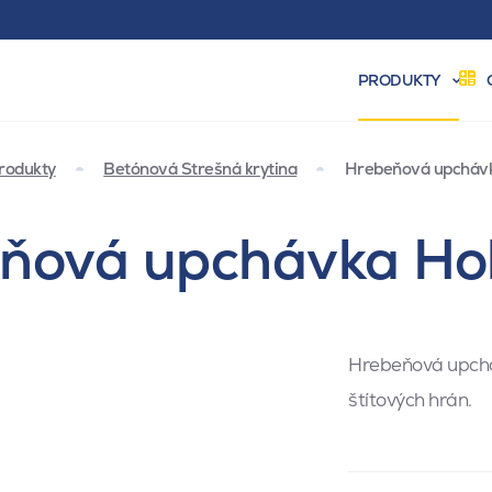
PRODUKTY
rodukty
Betónová Strešná krytina
Hrebeňová upchávk
eňová upchávka Ho
Hrebeňová upcháv
štítových hrán.