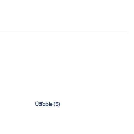
Úžľabie (5)