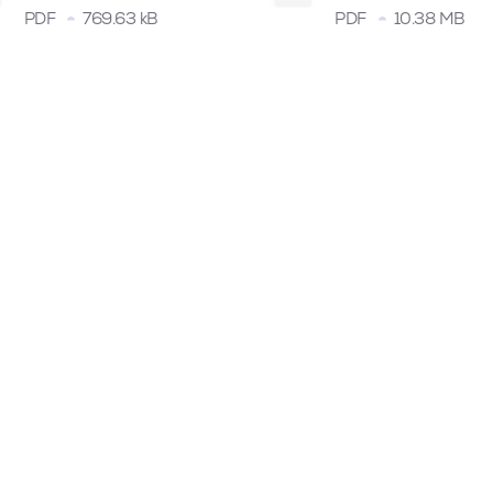
PDF
769.63 kB
PDF
10.38 MB