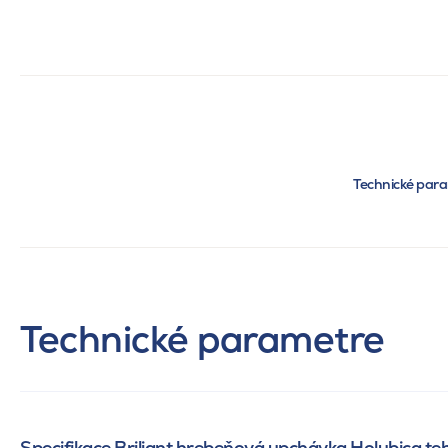
Technické par
Technické parametre
Specifikace Briliant hrebeňová upchávka Holubica te