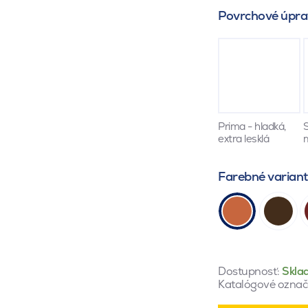
Povrchové úpra
Prima - hladká,
S
extra lesklá
Farebné varian
Dostupnosť:
Skla
Katalógové označ