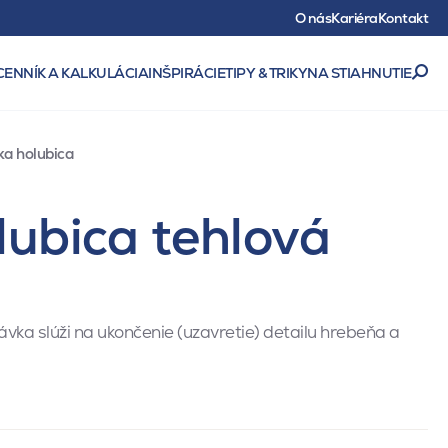
O nás
Kariéra
Kontakt
CENNÍK A KALKULÁCIA
INŠPIRÁCIE
TIPY & TRIKY
NA STIAHNUTIE
a holubica
lubica tehlová
ka slúži na ukončenie (uzavretie) detailu hrebeňa a