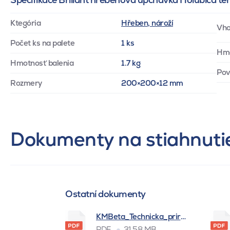
Ktegória
Hřeben, nároží
Vho
Počet ks na palete
1 ks
Hm
Hmotnosť balenia
1.7 kg
Pov
Rozmery
200×200×12 mm
Dokumenty na stiahnuti
Ostatní dokumenty
KMBeta_Technicka_prirucka_BSK_
PDF
31.58 MB