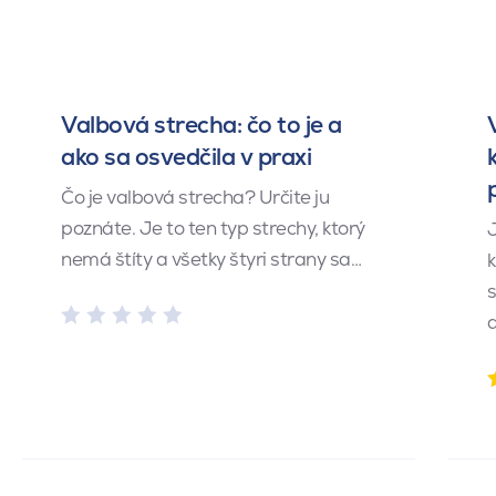
Valbová strecha: čo to je a
ako sa osvedčila v praxi
Čo je valbová strecha? Určite ju
poznáte. Je to ten typ strechy, ktorý
J
nemá štíty a všetky štyri strany sa…
k
s