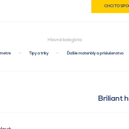
CHCI TO SPO
Hlavná kategória
ametre
Tipy a triky
Ďalšie materiály a príslušenstvo
Briliant
hlová