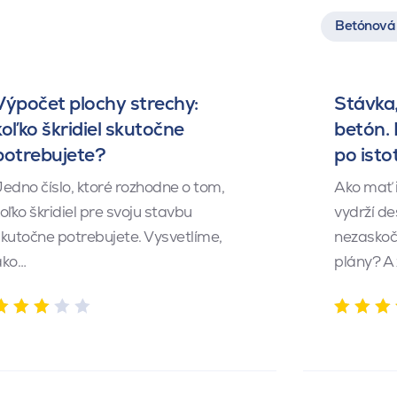
Betónová 
Výpočet plochy strechy:
Stávka,
koľko škridiel skutočne
betón.
potrebujete?
po isto
edno číslo, ktoré rozhodne o tom,
Ako mať 
oľko škridiel pre svoju stavbu
vydrží de
kutočne potrebujete. Vysvetlíme,
nezaskočí
ako…
plány? A