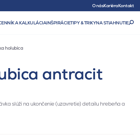
O nás
Kariéra
Kontakt
CENNÍK A KALKULÁCIA
INŠPIRÁCIE
TIPY & TRIKY
NA STIAHNUTIE
a holubica
bica antracit
ka slúži na ukončenie (uzavretie) detailu hrebeňa a