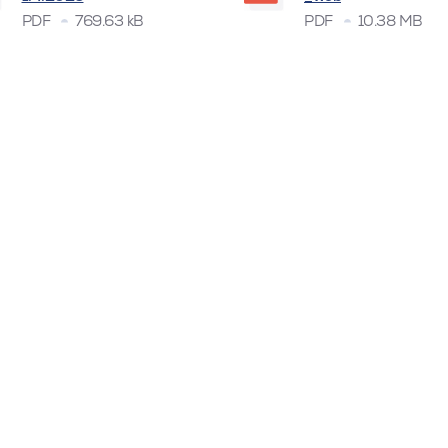
PDF
769.63 kB
PDF
10.38 MB