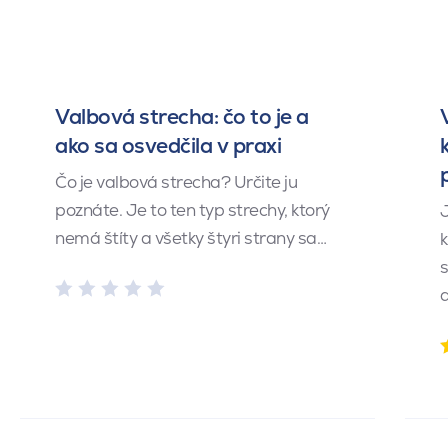
Valbová strecha: čo to je a
ako sa osvedčila v praxi
Čo je valbová strecha? Určite ju
poznáte. Je to ten typ strechy, ktorý
J
nemá štíty a všetky štyri strany sa…
k
s