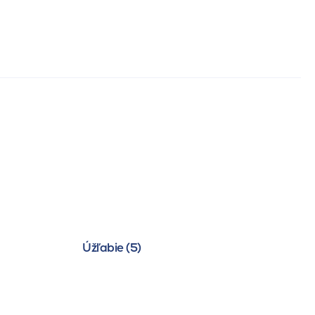
Úžľabie (5)