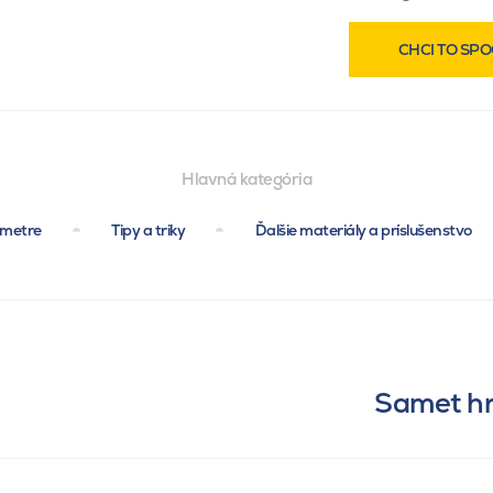
CHCI TO SPO
Hlavná kategória
ametre
Tipy a triky
Ďalšie materiály a príslušenstvo
Samet hr