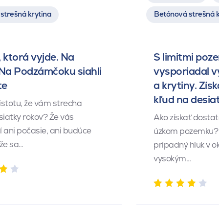
strešná krytina
Betónová strešná k
 ktorá vyjde. Na
S limitmi poz
 Na Podzámčoku siahli
vysporiadal 
te
a krytiny. Získ
kľud na desia
istotu, že vám strecha
siatky rokov? Že vás
Ako získať dosta
 ani počasie, ani budúce
úzkom pozemku? 
 že sa…
prípadný hluk v o
vysokým…