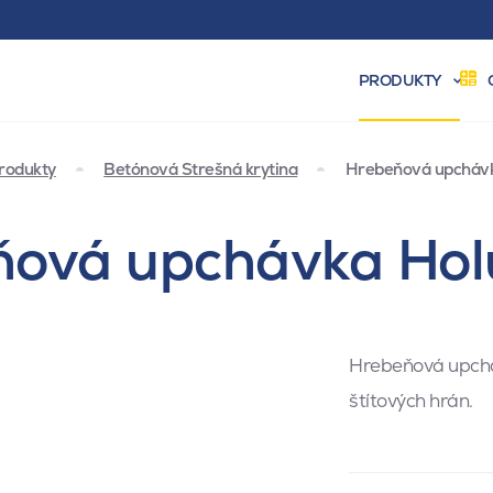
PRODUKTY
rodukty
Betónová Strešná krytina
Hrebeňová upchávk
ová upchávka Holu
Hrebeňová upcháv
štítových hrán.