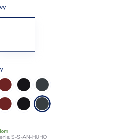
vy
ty
dom
enie:
S-S-AN-HUHO