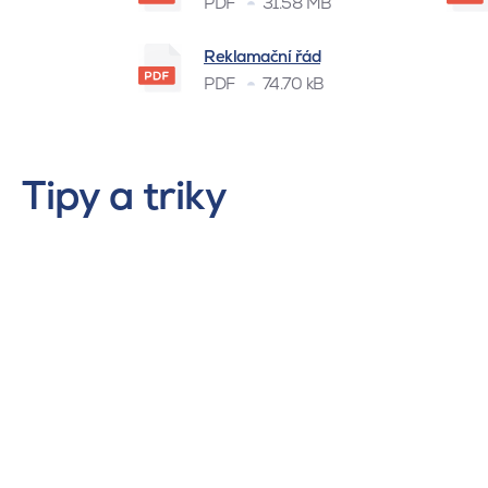
PDF
31.58 MB
Reklamační řád
PDF
74.70 kB
Tipy a triky