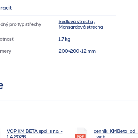
racit
Sedlová strecha
,
dný pro typ střechy
Mansardová strecha
otnosť
1.7 kg
zmery
200×200×12 mm
e
VOP KM BETA spol. s r.o. -
cenník_KMBeta_od
1.4.2026
_web