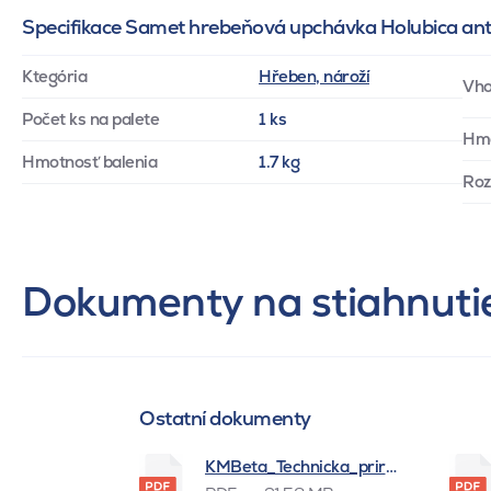
Specifikace Samet hrebeňová upchávka Holubica ant
Ktegória
Hřeben, nároží
Vho
Počet ks na palete
1 ks
Hm
Hmotnosť balenia
1.7 kg
Ro
Dokumenty na stiahnuti
Ostatní dokumenty
KMBeta_Technicka_prirucka_BSK_