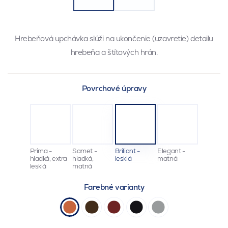
Hrebeňová upchávka slúži na ukončenie (uzavretie) detailu
hrebeňa a štítových hrán.
Povrchové úpravy
Prima -
Samet -
Briliant -
Elegant -
hladká, extra
hladká,
lesklá
matná
lesklá
matná
Farebné varianty