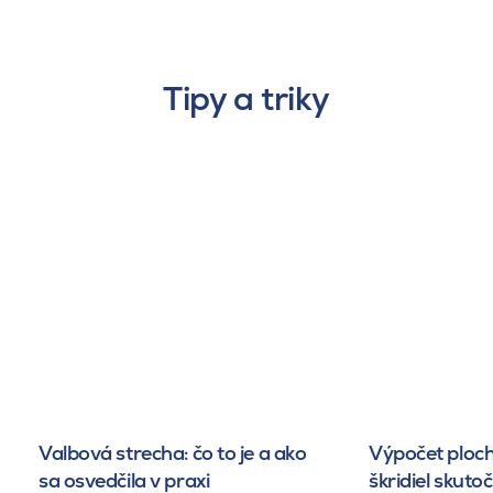
Tipy a triky
Valbová strecha: čo to je a ako
Výpočet ploch
sa osvedčila v praxi
škridiel skuto