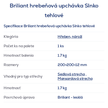
Briliant hrebeňová upchávka Slnko
tehlové
Specifikace Briliant hrebeňová upchávka Slnko tehlové
Ktegória
Hřeben, nároží
Počet ks na palete
1 ks
Hmotnosť balenia
1.7 kg
Rozmery
200×200×12 mm
Sedlová strecha
,
Vhodný pro typ střechy
Mansardová strecha
Hmotnosť
1.7 kg
Povrchová úprava
Briliant - lesklá