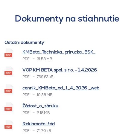
Dokumenty na stiahnutie
Ostatní dokumenty
KMBeta_Technicka_prirucka_BSK_
PDF
31.58 MB
VOP KM BETA spol. s r.o. - 1.4.2026
PDF
769.63 kB
cenník_KMBeta_od_1_4_2026 _web
PDF
10.38 MB
Žádost_o_záruku
PDF
2.18 MB
Reklamační řád
PDF
74.70 kB