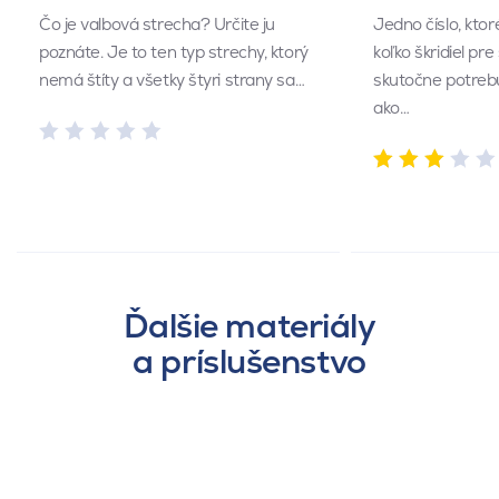
Čo je valbová strecha? Určite ju
Jedno číslo, kto
poznáte. Je to ten typ strechy, ktorý
koľko škridiel pr
nemá štíty a všetky štyri strany sa…
skutočne potrebu
ako…
Ďalšie materiály
a príslušenstvo