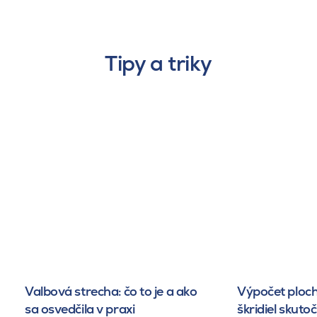
Tipy a triky
Valbová strecha: čo to je a ako
Výpočet ploch
sa osvedčila v praxi
škridiel skuto