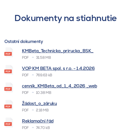
Dokumenty na stiahnutie
Ostatní dokumenty
KMBeta_Technicka_prirucka_BSK_
PDF
31.58 MB
VOP KM BETA spol. s r.o. - 1.4.2026
PDF
769.63 kB
cenník_KMBeta_od_1_4_2026 _web
PDF
10.38 MB
Žádost_o_záruku
PDF
2.18 MB
Reklamační řád
PDF
74.70 kB