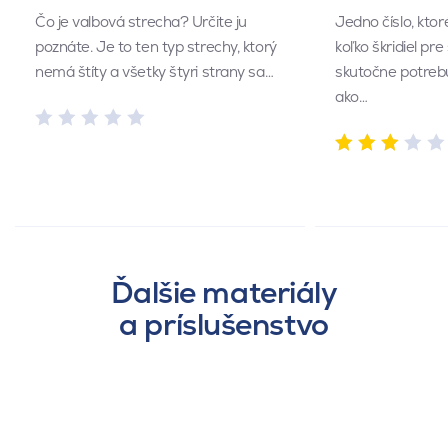
Čo je valbová strecha? Určite ju
Jedno číslo, kto
poznáte. Je to ten typ strechy, ktorý
koľko škridiel pr
nemá štíty a všetky štyri strany sa…
skutočne potrebu
ako…
Ďalšie materiály
a príslušenstvo