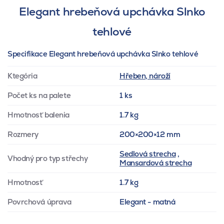
Elegant hrebeňová upchávka Slnko
tehlové
Specifikace Elegant hrebeňová upchávka Slnko tehlové
Ktegória
Hřeben, nároží
Počet ks na palete
1 ks
Hmotnosť balenia
1.7 kg
Rozmery
200×200×12 mm
Sedlová strecha
,
Vhodný pro typ střechy
Mansardová strecha
Hmotnosť
1.7 kg
Povrchová úprava
Elegant - matná