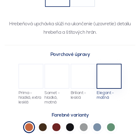
Hrebeňová upchávka slúži na ukončenie (uzavretie) detailu
hrebeňa a štítových hrán.
Povrchové úpravy
Prima -
Samet -
Briliant -
Elegant -
hladká, extra
hladká,
lesklá
matná
lesklá
matná
Farebné varianty