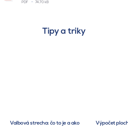
PDF
74.70 kB
Tipy a triky
Valbová strecha: čo to je a ako
Výpočet ploch