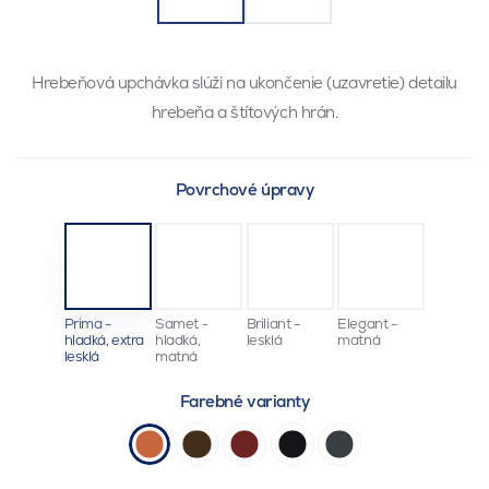
Hrebeňová upchávka slúži na ukončenie (uzavretie) detailu
hrebeňa a štítových hrán.
Povrchové úpravy
Prima -
Samet -
Briliant -
Elegant -
hladká, extra
hladká,
lesklá
matná
lesklá
matná
Farebné varianty