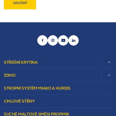
SPOČÍTAŤ
STŘEŠNÍ KRYTINA
ZDIVO
Zobrazit celou kategorii
STROPNÍ SYSTÉM MIAKO A HURDIS
Beta
Vápenopískové zdivo Sendwix
Sedlová
Murovacie bloky
Valbová
CIHLOVÉ STĚNY
Tepelnoizolačný prvok
Polovalbová
Vencovky
Stanová
SUCHÉ MALTOVÉ SMĚSI PROFIMIX
Preklady