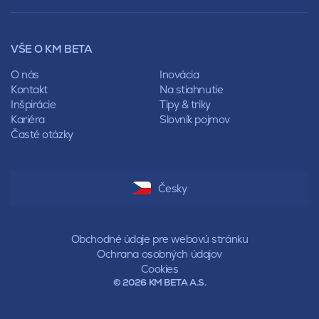
Mansardová
Lícové murivo
Pultová
Ploty
Rota
Nástroje a príslušenstvo
Sedlová
VŠE O KM BETA
Pálené zdivo Profiblok
Valbová
Nosné murivo
O nás
Inovácia
Polovalbová
Priečky
Kontakt
Na stiahnutie
Stanová
Vencovky
Inšpirácie
Tipy & triky
Mansardová
Preklady
Kariéra
Slovník pojmov
Pultová
Časté otázky
Hodonka
Sedlová
Valbová
Polovalbová
Česky
Stanová
Mansardová
Pultová
Obchodné údaje pre webovú stránku
Ochrana osobných údajov
Cookies
© 2026 KM BETA A.S.