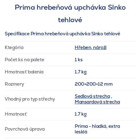
Prima hrebeňová upchávka Slnko
tehlové
Specifikace Prima hrebeňová upchávka Slnko tehlové
Ktegória
Hřeben, nároží
Počet ks na palete
1 ks
Hmotnosť balenia
1.7 kg
Rozmery
200×200×12 mm
Sedlová strecha
,
Vhodný pro typ střechy
Mansardová strecha
Hmotnosť
1.7 kg
Prima - hladká, extra
Povrchová úprava
lesklá