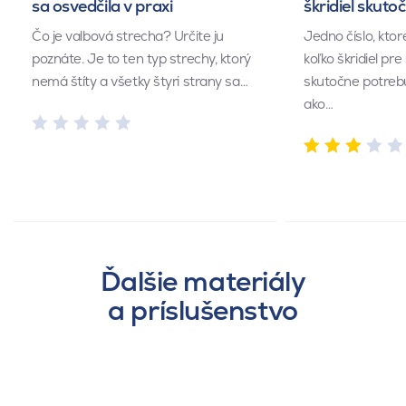
sa osvedčila v praxi
škridiel skuto
Čo je valbová strecha? Určite ju
Jedno číslo, kto
poznáte. Je to ten typ strechy, ktorý
koľko škridiel pr
nemá štíty a všetky štyri strany sa…
skutočne potrebu
ako…
Ďalšie materiály
a príslušenstvo