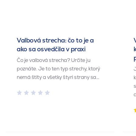
Valbová strecha: čo to je a
ako sa osvedčila v praxi
Čo je valbová strecha? Určite ju
poznáte. Je to ten typ strechy, ktorý
J
nemá štíty a všetky štyri strany sa…
k
s