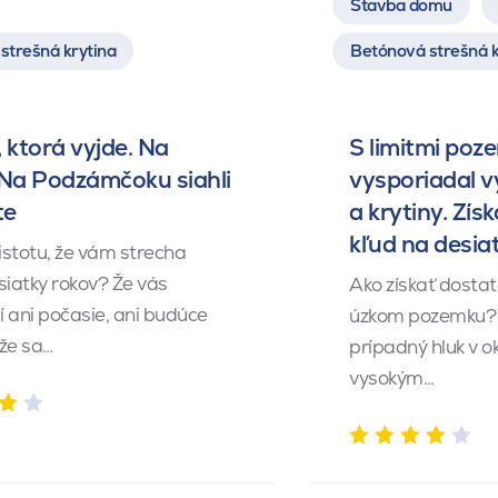
Stavba domu
strešná krytina
Betónová strešná k
 ktorá vyjde. Na
S limitmi poz
 Na Podzámčoku siahli
vysporiadal 
te
a krytiny. Získ
kľud na desia
istotu, že vám strecha
siatky rokov? Že vás
Ako získať dosta
 ani počasie, ani budúce
úzkom pozemku? 
 že sa…
prípadný hluk v o
vysokým…