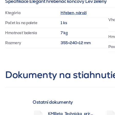
Specifikace Elegant hrebenáč koncový Lev zelený
Ktegória
Hřeben, nároží
Vho
Počet ks na palete
1 ks
Hmotnosť balenia
7 kg
Hm
Rozmery
355×240×12 mm
Pov
Dokumenty na stiahnuti
Ostatní dokumenty
KMBeta_Technicka_prirucka_BSK_