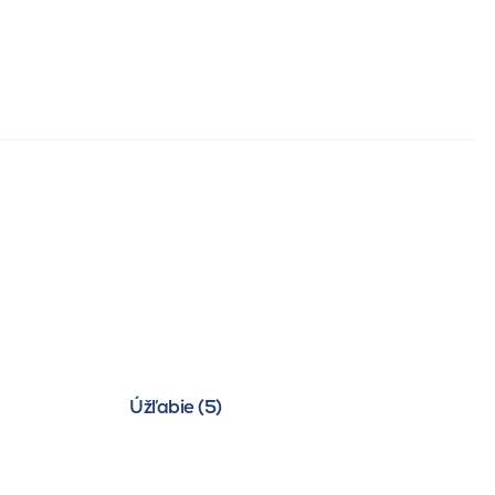
Úžľabie (5)