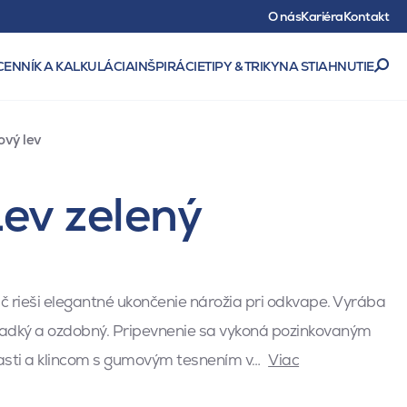
O nás
Kariéra
Kontakt
CENNÍK A KALKULÁCIA
INŠPIRÁCIE
TIPY & TRIKY
NA STIAHNUTIE
vý lev
ev zelený
 rieši elegantné ukončenie nárožia pri odkvape. Vyrába
ladký a ozdobný. Pripevnenie sa vykoná pozinkovaným
časti a klincom s gumovým tesnením v…
Viac