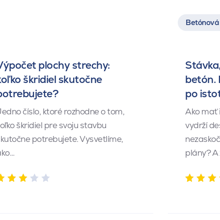
Betónová 
Výpočet plochy strechy:
Stávka,
koľko škridiel skutočne
betón.
potrebujete?
po isto
edno číslo, ktoré rozhodne o tom,
Ako mať 
oľko škridiel pre svoju stavbu
vydrží de
kutočne potrebujete. Vysvetlíme,
nezaskočí
ako…
plány? A