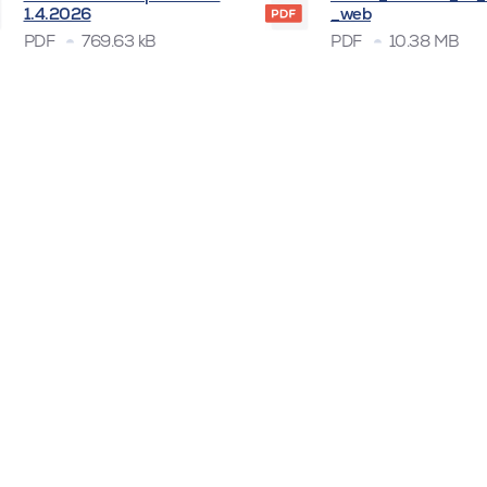
1.4.2026
_web
PDF
769.63 kB
PDF
10.38 MB