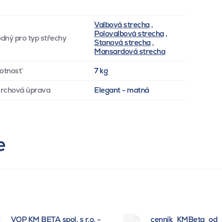
Valbová strecha
,
Polovalbová strecha
,
dný pro typ střechy
Stanová strecha
,
Mansardová strecha
otnosť
7 kg
rchová úprava
Elegant - matná
e
VOP KM BETA spol. s r.o. -
cenník_KMBeta_od