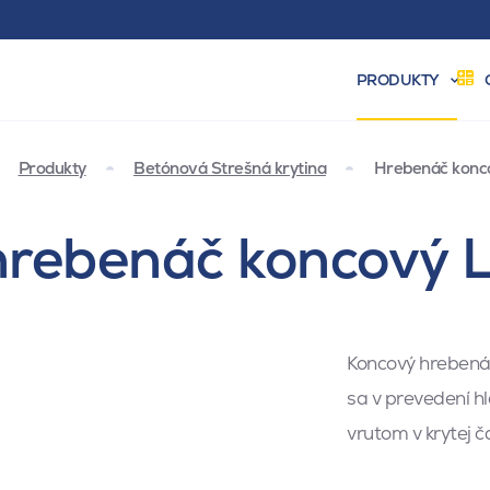
PRODUKTY
Produkty
Betónová Strešná krytina
Hrebenáč konco
hrebenáč koncový L
Koncový hrebenáč
sa v prevedení h
vrutom v krytej 