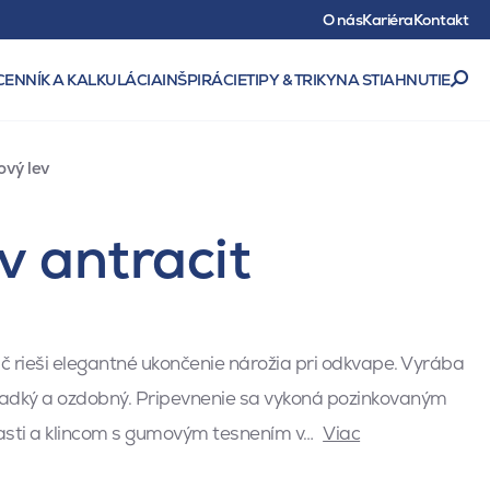
O nás
Kariéra
Kontakt
CENNÍK A KALKULÁCIA
INŠPIRÁCIE
TIPY & TRIKY
NA STIAHNUTIE
vý lev
 antracit
 rieši elegantné ukončenie nárožia pri odkvape. Vyrába
ladký a ozdobný. Pripevnenie sa vykoná pozinkovaným
časti a klincom s gumovým tesnením v…
Viac