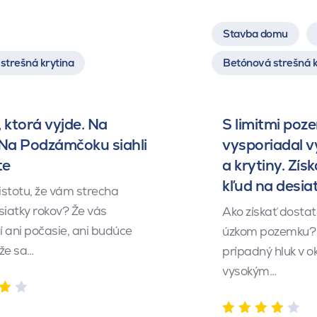
Stavba domu
strešná krytina
Betónová strešná k
 ktorá vyjde. Na
S limitmi poz
 Na Podzámčoku siahli
vysporiadal 
te
a krytiny. Získ
kľud na desia
istotu, že vám strecha
siatky rokov? Že vás
Ako získať dosta
 ani počasie, ani budúce
úzkom pozemku? 
 že sa…
prípadný hluk v o
vysokým…