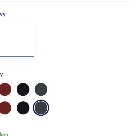
vy
ty
dom