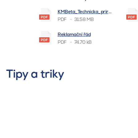
KMBeta_Technicka_prirucka_BSK_
PDF
31.58 MB
Reklamační řád
PDF
74.70 kB
Tipy a triky