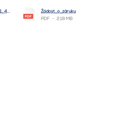
_1_4_2026
Žádost_o_záruku
PDF
2.18 MB