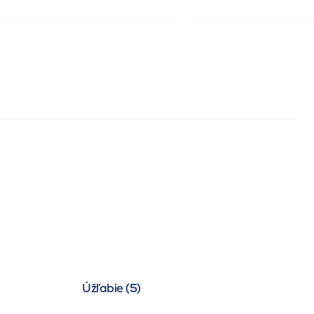
Úžľabie (5)