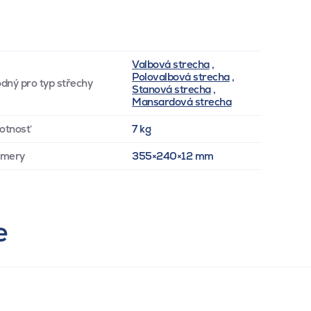
Valbová strecha
,
Polovalbová strecha
,
dný pro typ střechy
Stanová strecha
,
Mansardová strecha
otnosť
7 kg
zmery
355×240×12 mm
e