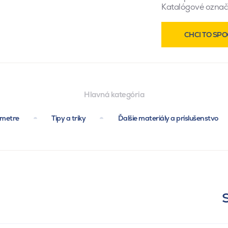
Katalógové označ
CHCI TO SPO
Hlavná kategória
ametre
Tipy a triky
Ďalšie materiály a príslušenstvo