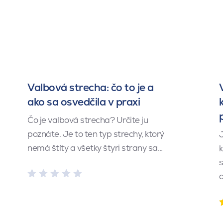
Valbová strecha: čo to je a
ako sa osvedčila v praxi
Čo je valbová strecha? Určite ju
poznáte. Je to ten typ strechy, ktorý
J
nemá štíty a všetky štyri strany sa…
k
s