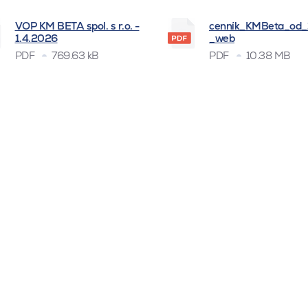
VOP KM BETA spol. s r.o. -
cenník_KMBeta_od
1.4.2026
_web
PDF
769.63 kB
PDF
10.38 MB