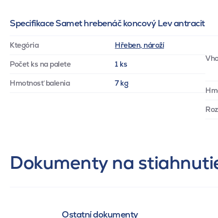
Specifikace Samet hrebenáč koncový Lev antracit
Ktegória
Hřeben, nároží
Vho
Počet ks na palete
1 ks
Hmotnosť balenia
7 kg
Hm
Ro
Dokumenty na stiahnuti
Ostatní dokumenty