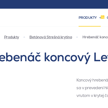
PRODUKTY
Produkty
Betónová Strešná krytina
Hrebenáč konco
ebenáč koncový Lev
Koncový hrebenáč
sa v prevedení h
vrutom v krytej 