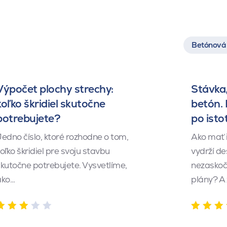
Betónová 
Výpočet plochy strechy:
Stávka,
koľko škridiel skutočne
betón.
potrebujete?
po isto
edno číslo, ktoré rozhodne o tom,
Ako mať 
oľko škridiel pre svoju stavbu
vydrží de
kutočne potrebujete. Vysvetlíme,
nezaskočí
ako…
plány? A