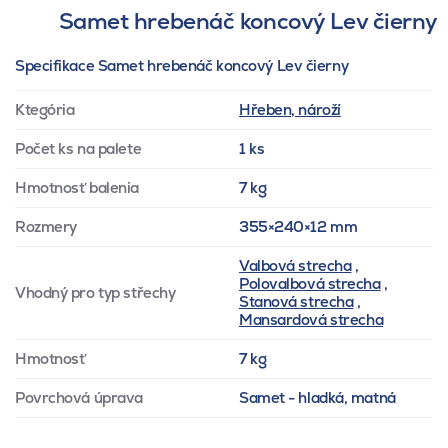
Samet hrebenáč koncový Lev čierny
Specifikace Samet hrebenáč koncový Lev čierny
Ktegória
Hřeben, nároží
Počet ks na palete
1 ks
Hmotnosť balenia
7 kg
Rozmery
355×240×12 mm
Valbová strecha
,
Polovalbová strecha
,
Vhodný pro typ střechy
Stanová strecha
,
Mansardová strecha
Hmotnosť
7 kg
Povrchová úprava
Samet - hladká, matná