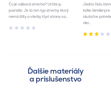
Čo je valbová strecha? Určite ju
Jedno číslo, kto
poznáte. Je to ten typ strechy, ktorý
koľko škridiel pr
nemá štíty a všetky štyri strany sa…
skutočne potrebu
ako…
Ďalšie materiály
a príslušenstvo