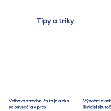
Tipy a triky
Valbová strecha: čo to je a ako
Výpočet ploch
sa osvedčila v praxi
škridiel skuto