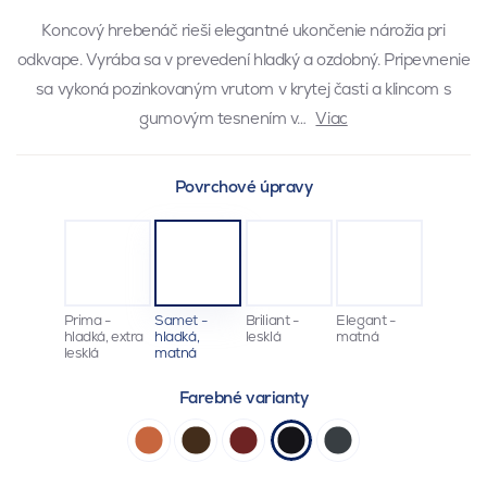
Koncový hrebenáč rieši elegantné ukončenie nárožia pri
odkvape. Vyrába sa v prevedení hladký a ozdobný. Pripevnenie
sa vykoná pozinkovaným vrutom v krytej časti a klincom s
gumovým tesnením v…
Viac
Povrchové úpravy
Prima -
Samet -
Briliant -
Elegant -
hladká, extra
hladká,
lesklá
matná
lesklá
matná
Farebné varianty