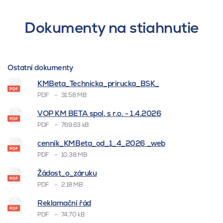
Dokumenty na stiahnutie
Ostatní dokumenty
KMBeta_Technicka_prirucka_BSK_
PDF
31.58 MB
VOP KM BETA spol. s r.o. - 1.4.2026
PDF
769.63 kB
cenník_KMBeta_od_1_4_2026 _web
PDF
10.38 MB
Žádost_o_záruku
PDF
2.18 MB
Reklamační řád
PDF
74.70 kB