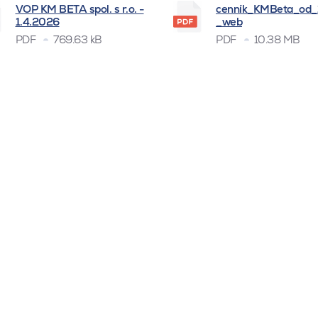
VOP KM BETA spol. s r.o. -
cenník_KMBeta_od
1.4.2026
_web
PDF
769.63 kB
PDF
10.38 MB