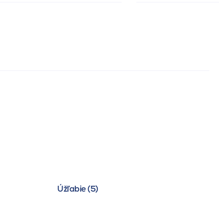
Úžľabie (5)