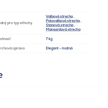
Valbová strecha
,
Polovalbová strecha
,
dný pro typ střechy
Stanová strecha
,
Mansardová strecha
otnosť
7 kg
rchová úprava
Elegant - matná
e