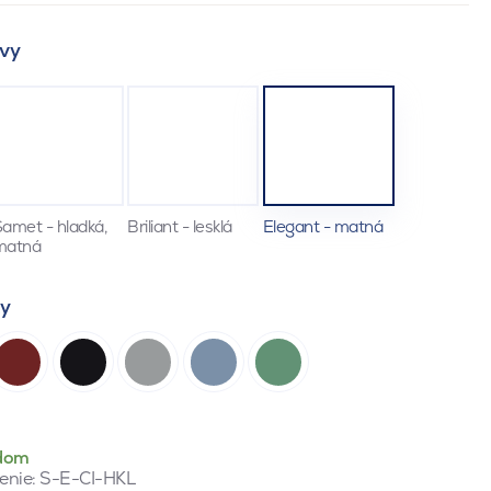
vy
amet - hladká,
Briliant - lesklá
Elegant - matná
matná
ty
dom
enie:
S-E-CI-HKL