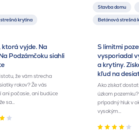
Stavba domu
strešná krytina
Betónová strešná k
 ktorá vyjde. Na
S limitmi poz
 Na Podzámčoku siahli
vysporiadal 
te
a krytiny. Získ
kľud na desia
istotu, že vám strecha
siatky rokov? Že vás
Ako získať dosta
 ani počasie, ani budúce
úzkom pozemku? 
 že sa…
prípadný hluk v o
vysokým…