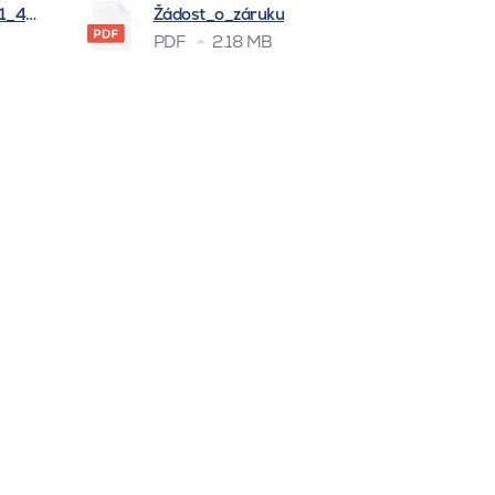
_1_4_2026
Žádost_o_záruku
PDF
2.18 MB