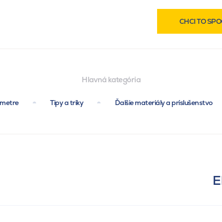
CHCI TO SPO
Hlavná kategória
ametre
Tipy a triky
Ďalšie materiály a príslušenstvo
E