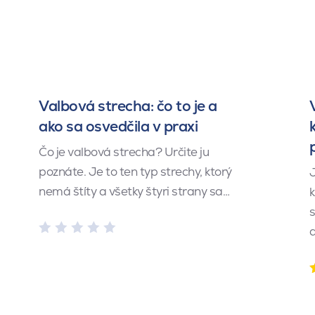
Valbová strecha: čo to je a
ako sa osvedčila v praxi
Čo je valbová strecha? Určite ju
poznáte. Je to ten typ strechy, ktorý
J
nemá štíty a všetky štyri strany sa…
k
s