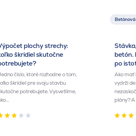
Betónová 
Výpočet plochy strechy:
Stávka,
koľko škridiel skutočne
betón.
potrebujete?
po isto
edno číslo, ktoré rozhodne o tom,
Ako mať 
oľko škridiel pre svoju stavbu
vydrží de
kutočne potrebujete. Vysvetlíme,
nezaskočí
ako…
plány? A