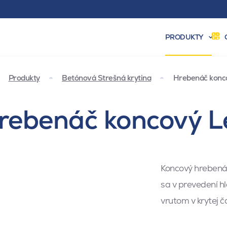
PRODUKTY
Produkty
Betónová Strešná krytina
Hrebenáč konco
rebenáč koncový L
Koncový hrebenáč
sa v prevedení h
vrutom v krytej 