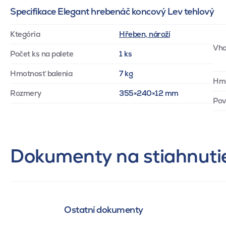
Specifikace Elegant hrebenáč koncový Lev tehlový
Ktegória
Hřeben, nároží
Vho
Počet ks na palete
1 ks
Hmotnosť balenia
7 kg
Hm
Rozmery
355×240×12 mm
Pov
Dokumenty na stiahnuti
Ostatní dokumenty