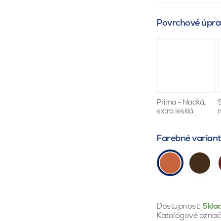
Povrchové úpra
Prima - hladká,
S
extra lesklá
Farebné varian
Dostupnosť:
Skla
Katalógové označ