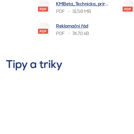
KMBeta_Technicka_prirucka_BSK_
PDF
31.58 MB
Reklamační řád
PDF
74.70 kB
Tipy a triky