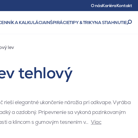
O nás
Kariéra
Kontakt
CENNÍK A KALKULÁCIA
INŠPIRÁCIE
TIPY & TRIKY
NA STIAHNUTIE
vý lev
ev tehlový
 rieši elegantné ukončenie nárožia pri odkvape. Vyrába
ladký a ozdobný. Pripevnenie sa vykoná pozinkovaným
časti a klincom s gumovým tesnením v…
Viac