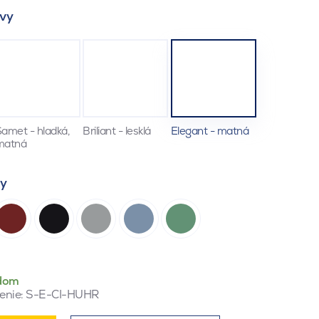
vy
amet - hladká,
Briliant - lesklá
Elegant - matná
matná
ty
dom
enie:
S-E-CI-HUHR