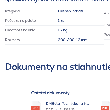
Ktegória
Hřeben, nároží
Vho
Počet ks na palete
1 ks
Hm
Hmotnosť balenia
1.7 kg
Pov
Rozmery
200×200×12 mm
Dokumenty na stiahnuti
Ostatní dokumenty
KMBeta_Technicka_prirucka_BSK_
PDF
31.58 MB