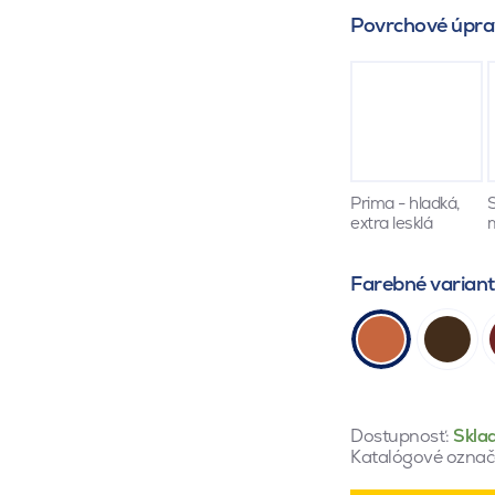
Povrchové úpra
Prima - hladká,
S
extra lesklá
Farebné varian
Dostupnosť:
Skla
Katalógové označ