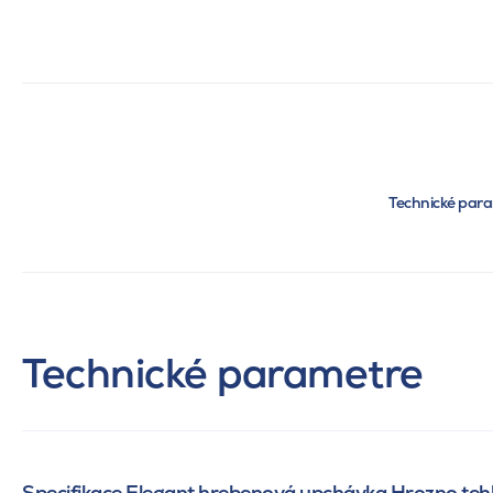
Technické par
Technické parametre
Specifikace Elegant hrebenová upchávka Hrozno teh