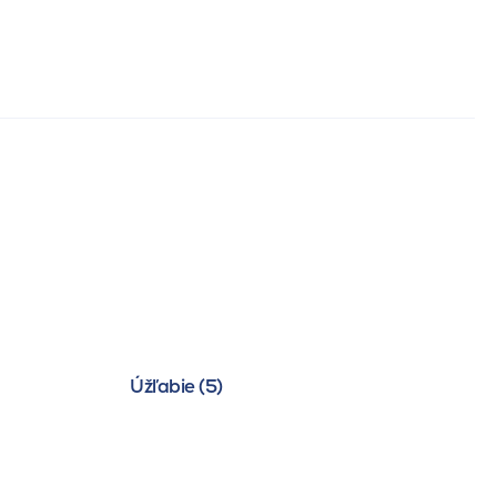
Úžľabie (5)