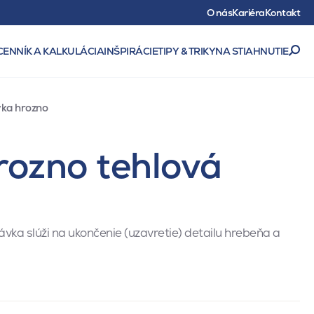
O nás
Kariéra
Kontakt
CENNÍK A KALKULÁCIA
INŠPIRÁCIE
TIPY & TRIKY
NA STIAHNUTIE
ka hrozno
rozno tehlová
ka slúži na ukončenie (uzavretie) detailu hrebeňa a