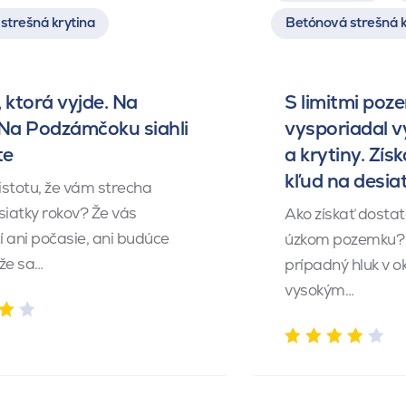
strešná krytina
Betónová strešná k
 ktorá vyjde. Na
S limitmi poz
 Na Podzámčoku siahli
vysporiadal 
te
a krytiny. Získ
kľud na desia
istotu, že vám strecha
siatky rokov? Že vás
Ako získať dosta
 ani počasie, ani budúce
úzkom pozemku? 
 že sa…
prípadný hluk v o
vysokým…