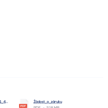
_1_4_2026
Žádost_o_záruku
PDF
2.18 MB