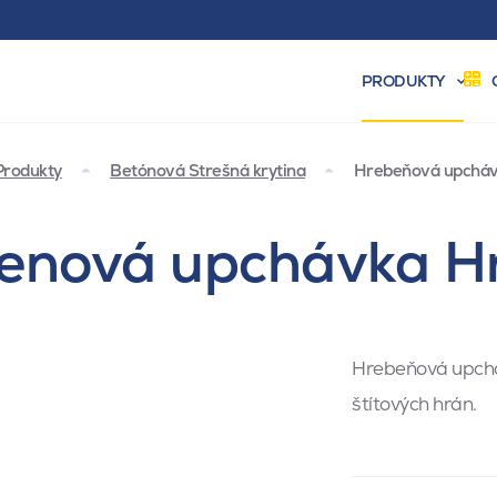
PRODUKTY
Produkty
Betónová Strešná krytina
Hrebeňová upcháv
enová upchávka H
Hrebeňová upcháv
štítových hrán.