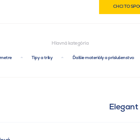
CHCI TO SPO
Hlavná kategória
ametre
Tipy a triky
Ďalšie materiály a príslušenstvo
Elegant
lová