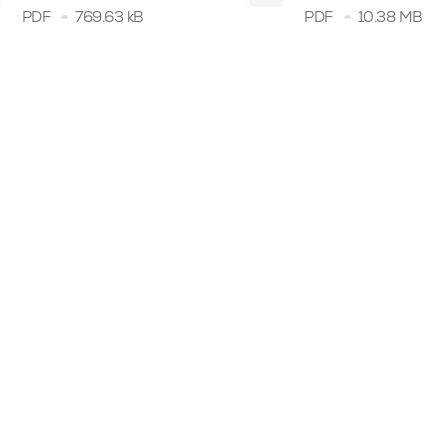
PDF
769.63 kB
PDF
10.38 MB