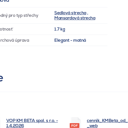
Sedlová strecha
,
dný pro typ střechy
Mansardová strecha
otnosť
1.7 kg
rchová úprava
Elegant - matná
e
VOP KM BETA spol. s r.o. -
cenník_KMBeta_od
1.4.2026
_web