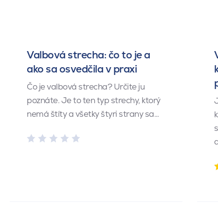
Valbová strecha: čo to je a
ako sa osvedčila v praxi
Čo je valbová strecha? Určite ju
poznáte. Je to ten typ strechy, ktorý
J
nemá štíty a všetky štyri strany sa…
k
s