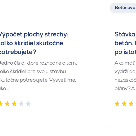
Betónová 
Výpočet plochy strechy:
Stávka,
koľko škridiel skutočne
betón.
potrebujete?
po isto
edno číslo, ktoré rozhodne o tom,
Ako mať 
oľko škridiel pre svoju stavbu
vydrží de
kutočne potrebujete. Vysvetlíme,
nezaskočí
ako…
plány? A