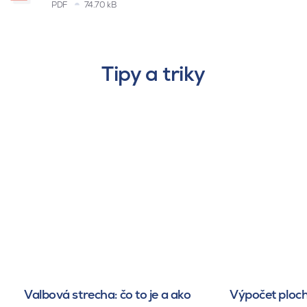
PDF
74.70 kB
Tipy a triky
Valbová strecha: čo to je a ako
Výpočet ploch