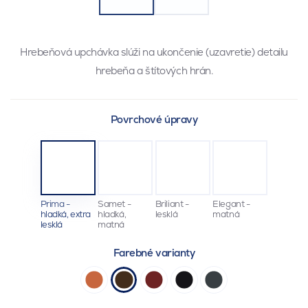
Hrebeňová upchávka slúži na ukončenie (uzavretie) detailu
hrebeňa a štítových hrán.
Povrchové úpravy
Prima -
Samet -
Briliant -
Elegant -
hladká, extra
hladká,
lesklá
matná
lesklá
matná
Farebné varianty