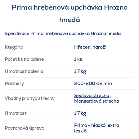
Prima hrebenová upchávka Hrozno
hnedá
Specifikace Prima hrebenová upchávka Hrozno hnedá
Ktegória
Hřeben, nároží
Počet ks na palete
1 ks
Hmotnosť balenia
1.7 kg
Rozmery
200×200×12 mm
Sedlová strecha
,
Vhodný pro typ střechy
Mansardová strecha
Hmotnosť
1.7 kg
Prima - hladká, extra
Povrchová úprava
lesklá