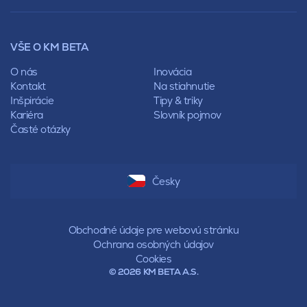
Mansardová
Lícové murivo
Pultová
Ploty
Rota
Nástroje a príslušenstvo
Sedlová
VŠE O KM BETA
Pálené zdivo Profiblok
Valbová
Nosné murivo
O nás
Inovácia
Polovalbová
Priečky
Kontakt
Na stiahnutie
Stanová
Vencovky
Inšpirácie
Tipy & triky
Mansardová
Preklady
Kariéra
Slovník pojmov
Pultová
Časté otázky
Hodonka
Sedlová
Valbová
Polovalbová
Česky
Stanová
Mansardová
Pultová
Obchodné údaje pre webovú stránku
Ochrana osobných údajov
Cookies
© 2026 KM BETA A.S.