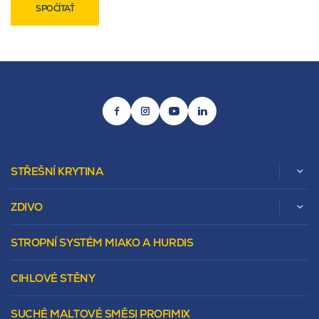
SPOČÍTAŤ
STŘEŠNÍ KRYTINA
ZDIVO
Zobrazit celou kategorii
STROPNÍ SYSTÉM MIAKO A HURDIS
Beta
Vápenopískové zdivo Sendwix
Sedlová
Murovacie bloky
Valbová
CIHLOVÉ STĚNY
Tepelnoizolačný prvok
Polovalbová
Vencovky
Stanová
SUCHÉ MALTOVÉ SMĚSI PROFIMIX
Preklady