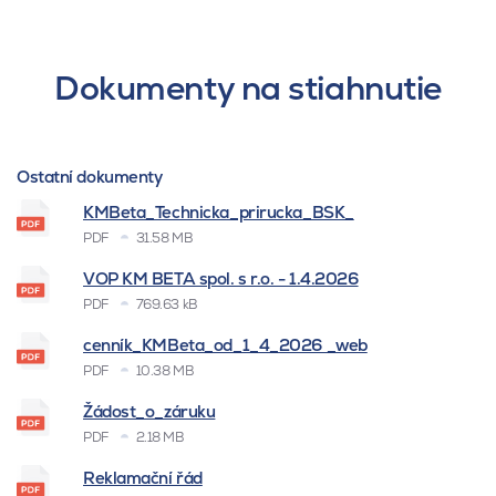
Dokumenty na stiahnutie
Ostatní dokumenty
KMBeta_Technicka_prirucka_BSK_
PDF
31.58 MB
VOP KM BETA spol. s r.o. - 1.4.2026
PDF
769.63 kB
cenník_KMBeta_od_1_4_2026 _web
PDF
10.38 MB
Žádost_o_záruku
PDF
2.18 MB
Reklamační řád