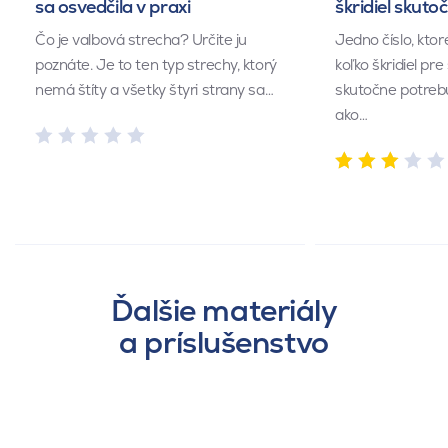
sa osvedčila v praxi
škridiel skuto
Čo je valbová strecha? Určite ju
Jedno číslo, kto
poznáte. Je to ten typ strechy, ktorý
koľko škridiel pr
nemá štíty a všetky štyri strany sa…
skutočne potrebu
ako…
Ďalšie materiály
a príslušenstvo