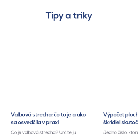
Tipy a triky
Valbová strecha: čo to je a ako
Výpočet ploch
sa osvedčila v praxi
škridiel skuto
Čo je valbová strecha? Určite ju
Jedno číslo, kto