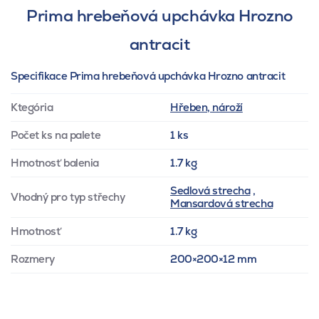
Prima hrebeňová upchávka Hrozno
antracit
Specifikace Prima hrebeňová upchávka Hrozno antracit
Ktegória
Hřeben, nároží
Počet ks na palete
1 ks
Hmotnosť balenia
1.7 kg
Sedlová strecha
,
Vhodný pro typ střechy
Mansardová strecha
Hmotnosť
1.7 kg
Rozmery
200×200×12 mm