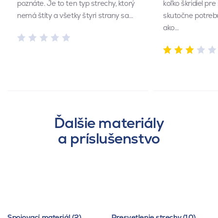
poznáte. Je to ten typ strechy, ktorý
koľko škridiel pr
nemá štíty a všetky štyri strany sa…
skutočne potrebu
ako…
Ďalšie materiály
a príslušenstvo
Spojovací materiál (2)
Presvetlenie strechy (10)