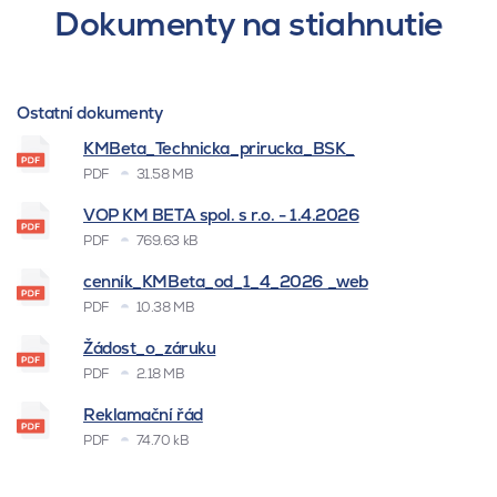
Dokumenty na stiahnutie
Ostatní dokumenty
KMBeta_Technicka_prirucka_BSK_
PDF
31.58 MB
VOP KM BETA spol. s r.o. - 1.4.2026
PDF
769.63 kB
cenník_KMBeta_od_1_4_2026 _web
PDF
10.38 MB
Žádost_o_záruku
PDF
2.18 MB
Reklamační řád
PDF
74.70 kB