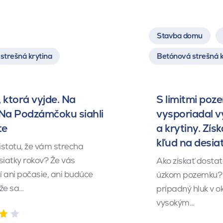
Stavba domu
strešná krytina
Betónová strešná k
 ktorá vyjde. Na
S limitmi poz
 Na Podzámčoku siahli
vysporiadal 
te
a krytiny. Získ
kľud na desia
istotu, že vám strecha
siatky rokov? Že vás
Ako získať dosta
 ani počasie, ani budúce
úzkom pozemku? 
 že sa…
prípadný hluk v o
vysokým…