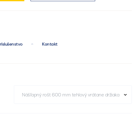
ríslušenstvo
Kontakt
Nášľapný rošt 600 mm tehlový vrátane držiaka