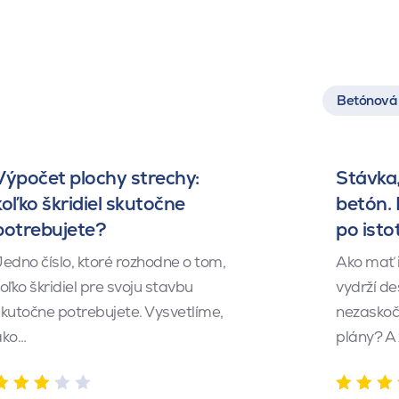
Betónová 
Výpočet plochy strechy:
Stávka,
koľko škridiel skutočne
betón.
potrebujete?
po isto
edno číslo, ktoré rozhodne o tom,
Ako mať 
oľko škridiel pre svoju stavbu
vydrží de
kutočne potrebujete. Vysvetlíme,
nezaskočí
ako…
plány? A