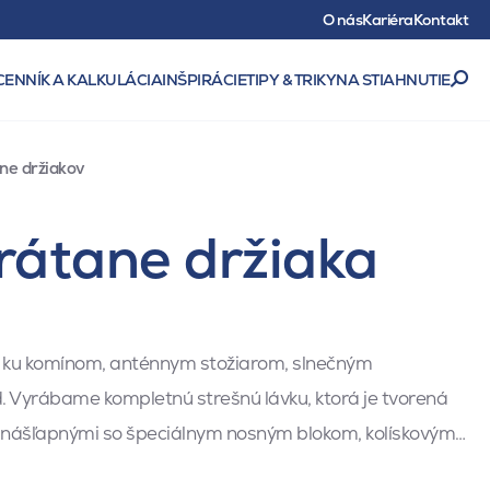
O nás
Kariéra
Kontakt
CENNÍK A KALKULÁCIA
INŠPIRÁCIE
TIPY & TRIKY
NA STIAHNUTIE
ne držiakov
rátane držiaka
p ku komínom, anténnym stožiarom, slnečným
. Vyrábame kompletnú strešnú lávku, ktorá je tvorená
 nášľapnými so špeciálnym nosným blokom, kolískovým…