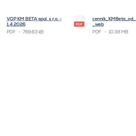
VOP KM BETA spol. s r.o. -
cenník_KMBeta_od
1.4.2026
_web
PDF
769.63 kB
PDF
10.38 MB