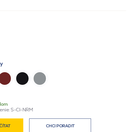
ty
dom
enie:
S-CI-NRM
ČÍTAT
CHCI PORADIT