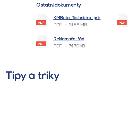
Ostatní dokumenty
KMBeta_Technicka_prirucka_BSK_
PDF
31.58 MB
Reklamační řád
PDF
74.70 kB
Tipy a triky