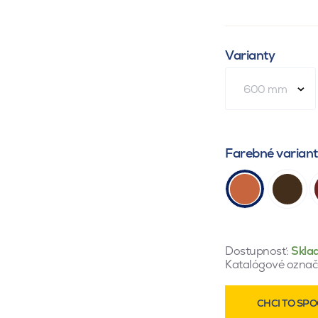
Varianty
600 mm
Farebné varian
Dostupnosť:
Skla
Katalógové označ
CHCI TO SPO