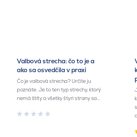
Valbová strecha: čo to je a
ako sa osvedčila v praxi
Čo je valbová strecha? Určite ju
poznáte. Je to ten typ strechy, ktorý
J
nemá štíty a všetky štyri strany sa…
k
s