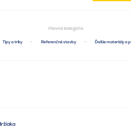
Hlavná kategória
Tipy a triky
Referenčné stavby
Ďalšie materiály a p
držiaka