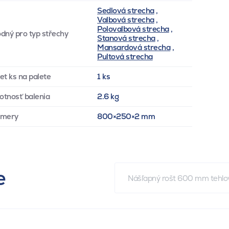
Sedlová strecha
,
Valbová strecha
,
Polovalbová strecha
,
dný pro typ střechy
Stanová strecha
,
Mansardová strecha
,
Pultová strecha
et ks na palete
1 ks
tnosť balenia
2.6 kg
zmery
800×250×2 mm
e
Nášľapný rošt 600 mm tehlov