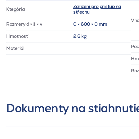
Zařízení pro přístup na
Ktegória
střechu
Vho
Rozmery d × š × v
0 × 600 × 0 mm
Hmotnosť
2.6 kg
Poč
Materiál
Hmo
Ro
Dokumenty na stiahnuti