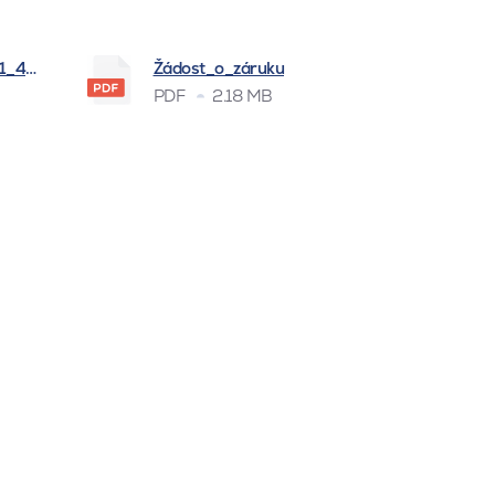
_1_4_2026
Žádost_o_záruku
PDF
2.18 MB