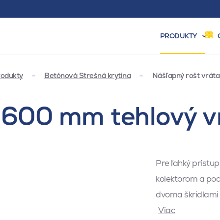
PRODUKTY
odukty
Betónová Strešná krytina
Nášľapný rošt vráta
 600 mm tehlový v
Pre ľahký prístu
kolektorom a pod
dvoma škridlami
Viac