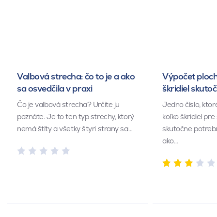
Valbová strecha: čo to je a ako
Výpočet ploch
sa osvedčila v praxi
škridiel skuto
Čo je valbová strecha? Určite ju
Jedno číslo, kto
poznáte. Je to ten typ strechy, ktorý
koľko škridiel pr
nemá štíty a všetky štyri strany sa…
skutočne potrebu
ako…