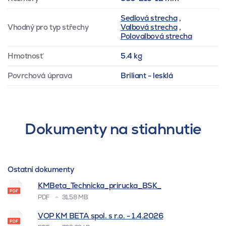
Sedlová strecha
,
Vhodný pro typ střechy
Valbová strecha
,
Polovalbová strecha
Hmotnosť
5.4 kg
Povrchová úprava
Briliant - lesklá
Dokumenty na stiahnutie
Ostatní dokumenty
KMBeta_Technicka_prirucka_BSK_
PDF
31.58 MB
VOP KM BETA spol. s r.o. - 1.4.2026