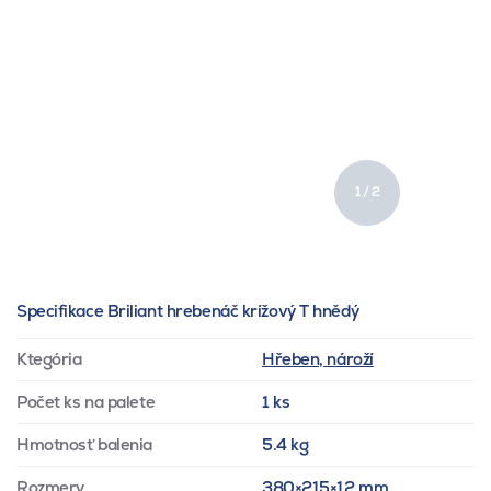
1 / 2
Specifikace Briliant hrebenáč krížový T hnědý
Ktegória
Hřeben, nároží
Počet ks na palete
1 ks
Hmotnosť balenia
5.4 kg
Rozmery
380×215×12 mm