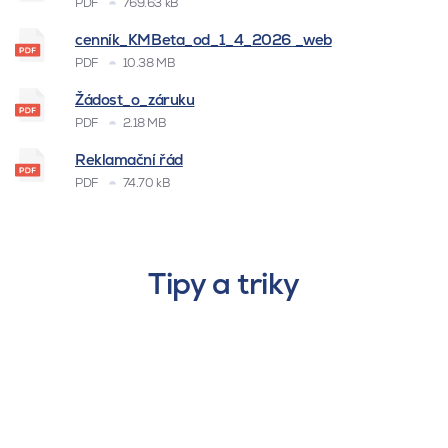
PDF
769.63 kB
cenník_KMBeta_od_1_4_2026 _web
PDF
10.38 MB
Žádost_o_záruku
PDF
2.18 MB
Reklamační řád
PDF
74.70 kB
Tipy a triky