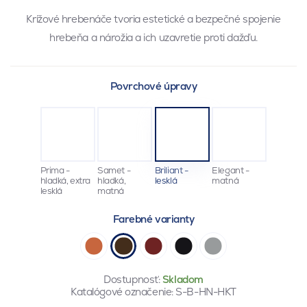
Krížové hrebenáče tvoria estetické a bezpečné spojenie
hrebeňa a nárožia a ich uzavretie proti dažďu.
Povrchové úpravy
Prima -
Samet -
Briliant -
Elegant -
hladká, extra
hladká,
lesklá
matná
lesklá
matná
Farebné varianty
Dostupnosť:
Skladom
Katalógové označenie:
S-B-HN-HKT