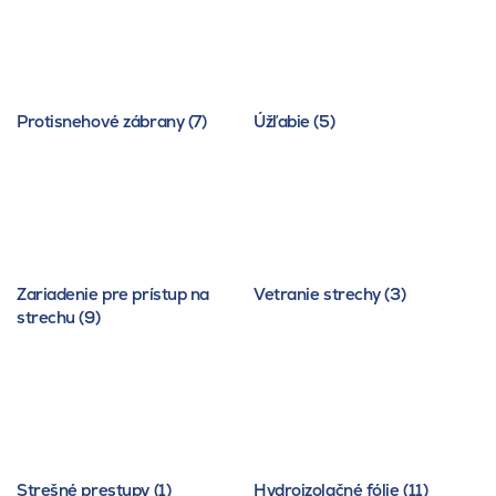
Protisnehové zábrany (7)
Úžľabie (5)
Zariadenie pre prístup na
Vetranie strechy (3)
strechu (9)
Strešné prestupy (1)
Hydroizolačné fólie (11)