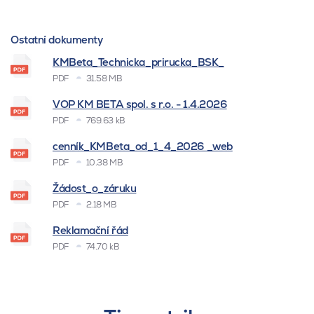
Ostatní dokumenty
KMBeta_Technicka_prirucka_BSK_
PDF
31.58 MB
VOP KM BETA spol. s r.o. - 1.4.2026
PDF
769.63 kB
cenník_KMBeta_od_1_4_2026 _web
PDF
10.38 MB
Žádost_o_záruku
PDF
2.18 MB
Reklamační řád
PDF
74.70 kB