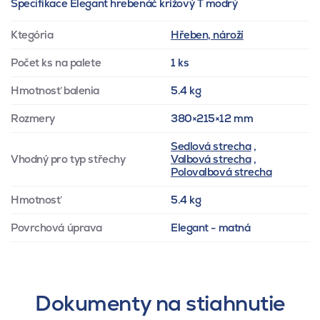
Specifikace Elegant hrebenáč krížový T modrý
Ktegória
Hřeben, nároží
Počet ks na palete
1 ks
Hmotnosť balenia
5.4 kg
Rozmery
380×215×12 mm
Sedlová strecha
,
Vhodný pro typ střechy
Valbová strecha
,
Polovalbová strecha
Hmotnosť
5.4 kg
Povrchová úprava
Elegant - matná
Dokumenty na stiahnutie