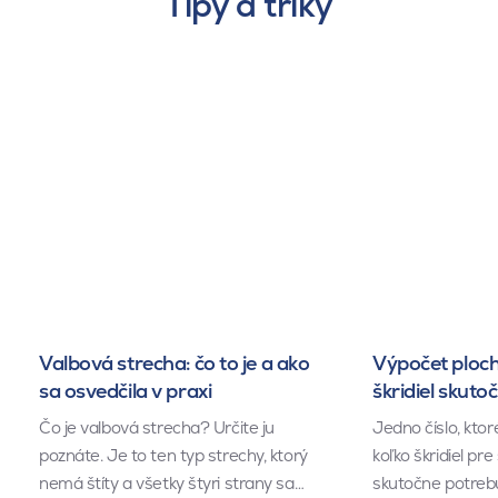
Tipy a triky
Valbová strecha: čo to je a ako
Výpočet ploch
sa osvedčila v praxi
škridiel skuto
Čo je valbová strecha? Určite ju
Jedno číslo, kto
poznáte. Je to ten typ strechy, ktorý
koľko škridiel pr
nemá štíty a všetky štyri strany sa…
skutočne potrebu