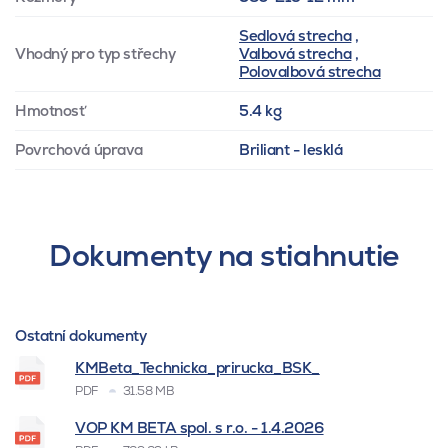
Sedlová strecha
,
Vhodný pro typ střechy
Valbová strecha
,
Polovalbová strecha
Hmotnosť
5.4 kg
Povrchová úprava
Briliant - lesklá
Dokumenty na stiahnutie
Ostatní dokumenty
KMBeta_Technicka_prirucka_BSK_
PDF
31.58 MB
VOP KM BETA spol. s r.o. - 1.4.2026