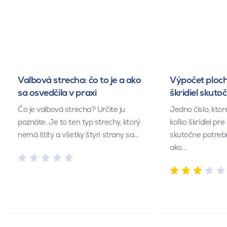
Valbová strecha: čo to je a ako
Výpočet ploch
sa osvedčila v praxi
škridiel skuto
Čo je valbová strecha? Určite ju
Jedno číslo, kto
poznáte. Je to ten typ strechy, ktorý
koľko škridiel pr
nemá štíty a všetky štyri strany sa…
skutočne potrebu
ako…