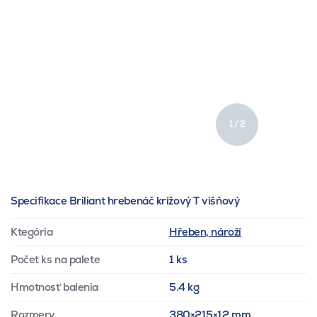
1 / 2
Specifikace Briliant hrebenáč krížový T višňový
Ktegória
Hřeben, nároží
Počet ks na palete
1 ks
Hmotnosť balenia
5.4 kg
Rozmery
380×215×12 mm