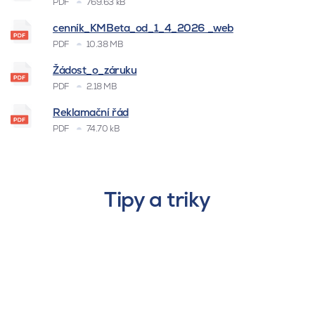
PDF
769.63 kB
cenník_KMBeta_od_1_4_2026 _web
PDF
10.38 MB
Žádost_o_záruku
PDF
2.18 MB
Reklamační řád
PDF
74.70 kB
Tipy a triky