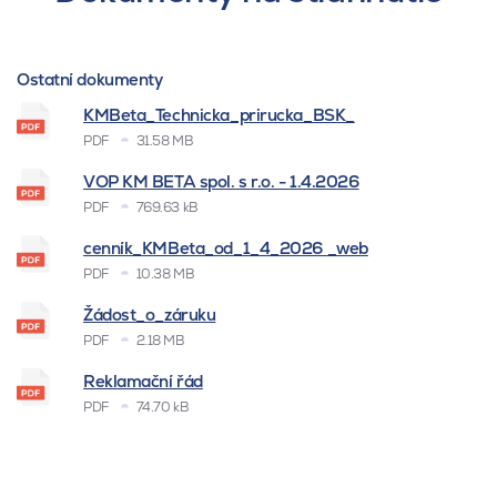
Ostatní dokumenty
KMBeta_Technicka_prirucka_BSK_
PDF
31.58 MB
VOP KM BETA spol. s r.o. - 1.4.2026
PDF
769.63 kB
cenník_KMBeta_od_1_4_2026 _web
PDF
10.38 MB
Žádost_o_záruku
PDF
2.18 MB
Reklamační řád
PDF
74.70 kB