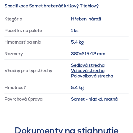
Specifikace Samet hrebenáč krížový T tehlový
Ktegória
Hřeben, nároží
Počet ks na palete
1 ks
Hmotnosť balenia
5.4 kg
Rozmery
380×215×12 mm
Sedlová strecha
,
Vhodný pro typ střechy
Valbová strecha
,
Polovalbová strecha
Hmotnosť
5.4 kg
Povrchová úprava
Samet - hladká, matná
Dokumenty na stiahnutie