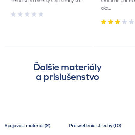
nemá štíty a všetky štyri strany sa…
skutočne potrebu
ako…
Ďalšie materiály
a príslušenstvo
Spojovací materiál (2)
Presvetlenie strechy (10)