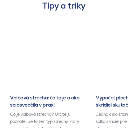
Tipy a triky
Valbová strecha: čo to je a ako
Výpočet ploch
sa osvedčila v praxi
škridiel skuto
Čo je valbová strecha? Určite ju
Jedno číslo, kto
poznáte. Je to ten typ strechy, ktorý
koľko škridiel pr