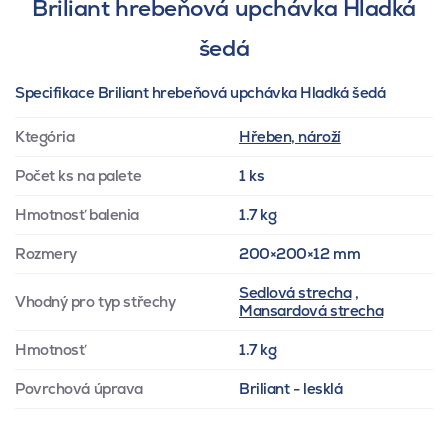
Briliant hrebeňová upchávka Hladká
šedá
Specifikace Briliant hrebeňová upchávka Hladká šedá
Ktegória
Hřeben, nároží
Počet ks na palete
1 ks
Hmotnosť balenia
1.7 kg
Rozmery
200×200×12 mm
Sedlová strecha
,
Vhodný pro typ střechy
Mansardová strecha
Hmotnosť
1.7 kg
Povrchová úprava
Briliant - lesklá