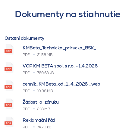
Dokumenty na stiahnutie
Ostatní dokumenty
KMBeta_Technicka_prirucka_BSK_
PDF
31.58 MB
VOP KM BETA spol. s r.o. - 1.4.2026
PDF
769.63 kB
cenník_KMBeta_od_1_4_2026 _web
PDF
10.38 MB
Žádost_o_záruku
PDF
2.18 MB
Reklamační řád
PDF
74.70 kB