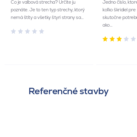
Čo je valbová strecha? Určite ju
Jedno číslo, kto
poznáte. Je to ten typ strechy, ktorý
koľko škridiel pr
nemá štíty a všetky štyri strany sa…
skutočne potrebu
ako…
Referenčné stavby