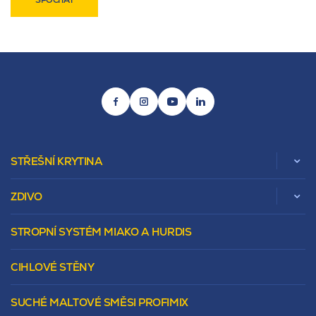
STŘEŠNÍ KRYTINA
ZDIVO
Zobrazit celou kategorii
STROPNÍ SYSTÉM MIAKO A HURDIS
Beta
Vápenopískové zdivo Sendwix
Sedlová
Murovacie bloky
Valbová
CIHLOVÉ STĚNY
Tepelnoizolačný prvok
Polovalbová
Vencovky
Stanová
SUCHÉ MALTOVÉ SMĚSI PROFIMIX
Preklady
Mansardová