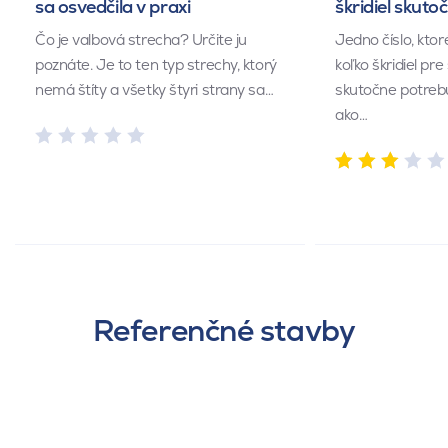
sa osvedčila v praxi
škridiel skuto
Čo je valbová strecha? Určite ju
Jedno číslo, kto
poznáte. Je to ten typ strechy, ktorý
koľko škridiel pr
nemá štíty a všetky štyri strany sa…
skutočne potrebu
ako…
Referenčné stavby