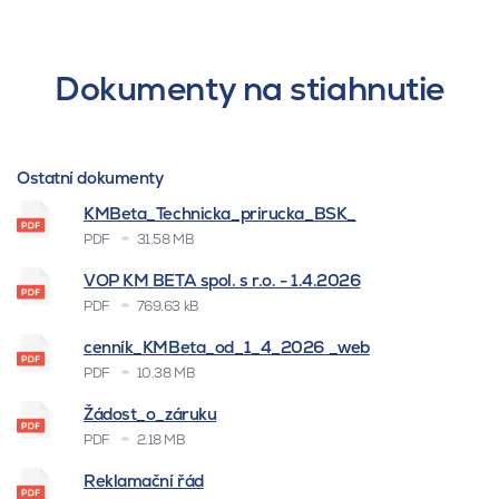
Dokumenty na stiahnutie
Ostatní dokumenty
KMBeta_Technicka_prirucka_BSK_
PDF
31.58 MB
VOP KM BETA spol. s r.o. - 1.4.2026
PDF
769.63 kB
cenník_KMBeta_od_1_4_2026 _web
PDF
10.38 MB
Žádost_o_záruku
PDF
2.18 MB
Reklamační řád