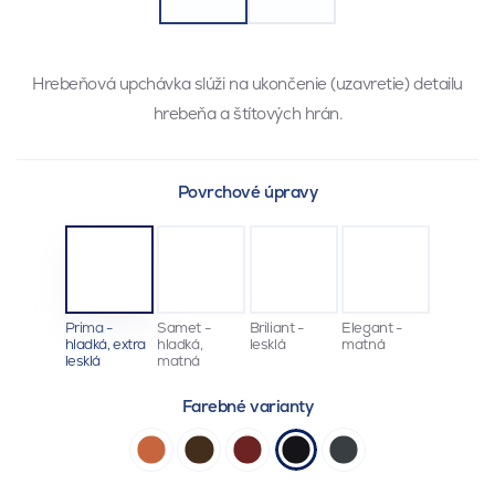
Hrebeňová upchávka slúži na ukončenie (uzavretie) detailu
hrebeňa a štítových hrán.
Povrchové úpravy
Prima -
Samet -
Briliant -
Elegant -
hladká, extra
hladká,
lesklá
matná
lesklá
matná
Farebné varianty