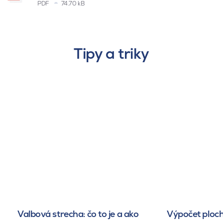
PDF
74.70 kB
Tipy a triky
Valbová strecha: čo to je a ako
Výpočet ploch