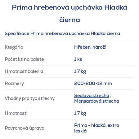
Prima hrebenová upchávka Hladká
čierna
Specifikace Prima hrebenová upchávka Hladká čierna
Ktegória
Hřeben, nároží
Počet ks na palete
1 ks
Hmotnosť balenia
1.7 kg
Rozmery
200×200×12 mm
Sedlová strecha
,
Vhodný pro typ střechy
Mansardová strecha
Hmotnosť
1.7 kg
Prima - hladká, extra
Povrchová úprava
lesklá