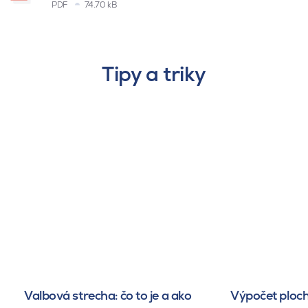
PDF
74.70 kB
Tipy a triky
Valbová strecha: čo to je a ako
Výpočet ploch