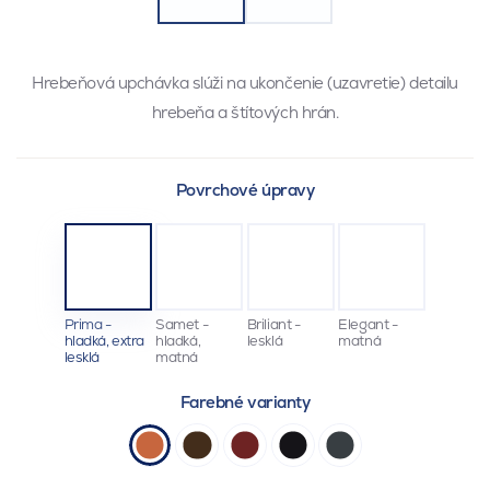
Hrebeňová upchávka slúži na ukončenie (uzavretie) detailu
hrebeňa a štítových hrán.
Povrchové úpravy
Prima -
Samet -
Briliant -
Elegant -
hladká, extra
hladká,
lesklá
matná
lesklá
matná
Farebné varianty