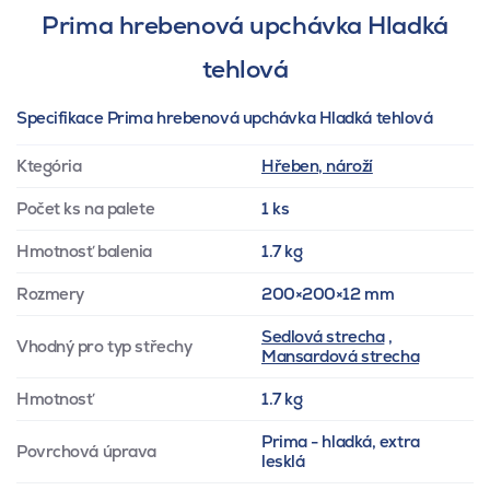
Prima hrebenová upchávka Hladká
tehlová
Specifikace Prima hrebenová upchávka Hladká tehlová
Ktegória
Hřeben, nároží
Počet ks na palete
1 ks
Hmotnosť balenia
1.7 kg
Rozmery
200×200×12 mm
Sedlová strecha
,
Vhodný pro typ střechy
Mansardová strecha
Hmotnosť
1.7 kg
Prima - hladká, extra
Povrchová úprava
lesklá