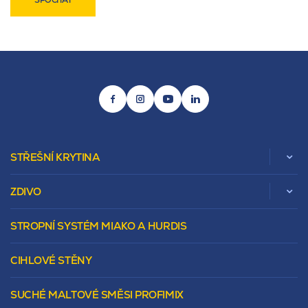
STŘEŠNÍ KRYTINA
ZDIVO
Zobrazit celou kategorii
STROPNÍ SYSTÉM MIAKO A HURDIS
Beta
Vápenopískové zdivo Sendwix
Sedlová
Murovacie bloky
Valbová
CIHLOVÉ STĚNY
Tepelnoizolačný prvok
Polovalbová
Vencovky
Stanová
SUCHÉ MALTOVÉ SMĚSI PROFIMIX
Preklady
Mansardová