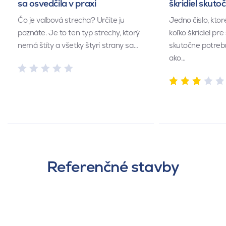
sa osvedčila v praxi
škridiel skuto
Čo je valbová strecha? Určite ju
Jedno číslo, kto
poznáte. Je to ten typ strechy, ktorý
koľko škridiel pr
nemá štíty a všetky štyri strany sa…
skutočne potrebu
ako…
Referenčné stavby