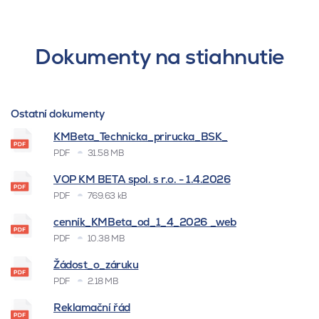
Dokumenty na stiahnutie
Ostatní dokumenty
KMBeta_Technicka_prirucka_BSK_
PDF
31.58 MB
VOP KM BETA spol. s r.o. - 1.4.2026
PDF
769.63 kB
cenník_KMBeta_od_1_4_2026 _web
PDF
10.38 MB
Žádost_o_záruku
PDF
2.18 MB
Reklamační řád