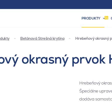
PRODUKTY
dukty
Betónová Strešná krytina
Hrebeňový okrasný pr
ový okrasný prvok 
Hrebeňový okrasn
Špeciálne uprave
dodáva samostat