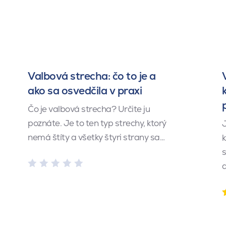
Valbová strecha: čo to je a
ako sa osvedčila v praxi
Čo je valbová strecha? Určite ju
poznáte. Je to ten typ strechy, ktorý
J
nemá štíty a všetky štyri strany sa…
k
s