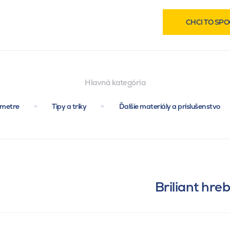
CHCI TO SPO
Hlavná kategória
ametre
Tipy a triky
Ďalšie materiály a príslušenstvo
Briliant hre