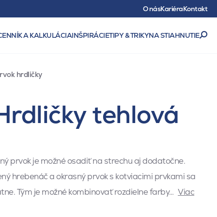
O nás
Kariéra
Kontakt
CENNÍK A KALKULÁCIA
INŠPIRÁCIE
TIPY & TRIKY
NA STIAHNUTIE
vok hrdličky
Hrdličky tehlová
ý prvok je možné osadiť na strechu aj dodatočne.
ný hrebenáč a okrasný prvok s kotviacimi prvkami sa
ne. Tým je možné kombinovať rozdielne farby…
Viac