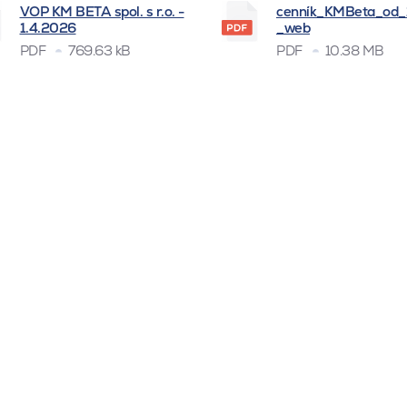
VOP KM BETA spol. s r.o. -
cenník_KMBeta_od
1.4.2026
_web
PDF
769.63 kB
PDF
10.38 MB