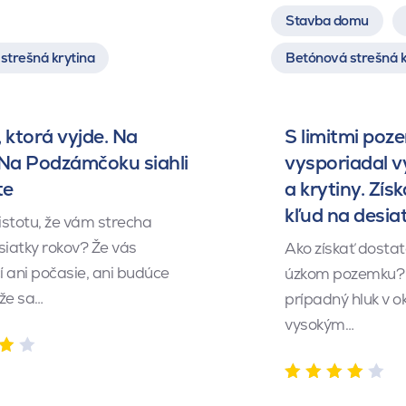
Stavba domu
strešná krytina
Betónová strešná k
 ktorá vyjde. Na
S limitmi poz
 Na Podzámčoku siahli
vysporiadal 
te
a krytiny. Získ
kľud na desia
istotu, že vám strecha
siatky rokov? Že vás
Ako získať dosta
 ani počasie, ani budúce
úzkom pozemku? 
 že sa…
prípadný hluk v o
vysokým…