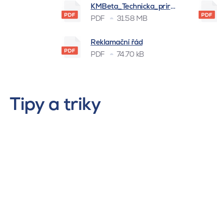
KMBeta_Technicka_prirucka_BSK_
PDF
31.58 MB
Reklamační řád
PDF
74.70 kB
Tipy a triky