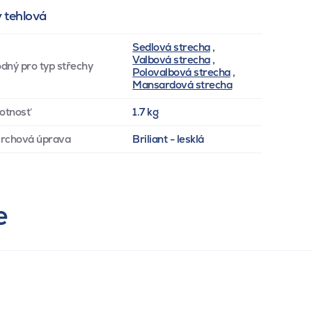
y tehlová
Sedlová strecha
,
Valbová strecha
,
dný pro typ střechy
Polovalbová strecha
,
Mansardová strecha
otnosť
1.7 kg
rchová úprava
Briliant - lesklá
e