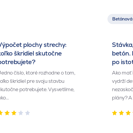
Betónová 
Výpočet plochy strechy:
Stávka,
koľko škridiel skutočne
betón.
potrebujete?
po isto
edno číslo, ktoré rozhodne o tom,
Ako mať 
oľko škridiel pre svoju stavbu
vydrží de
kutočne potrebujete. Vysvetlíme,
nezaskočí
ako…
plány? A