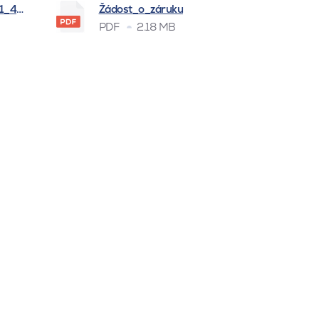
_1_4_2026
Žádost_o_záruku
PDF
2.18 MB