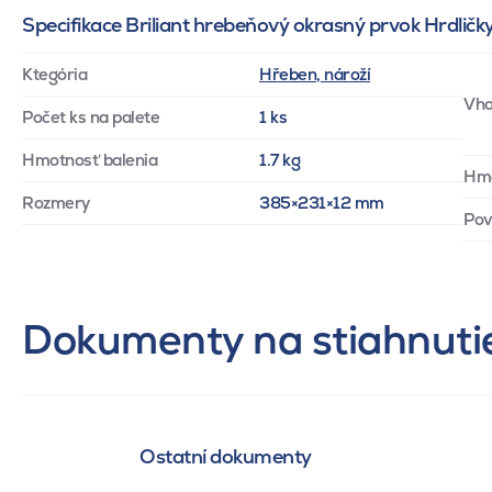
Specifikace Briliant hrebeňový okrasný prvok Hrdličk
Ktegória
Hřeben, nároží
Vho
Počet ks na palete
1 ks
Hmotnosť balenia
1.7 kg
Hm
Rozmery
385×231×12 mm
Pov
Dokumenty na stiahnuti
Ostatní dokumenty