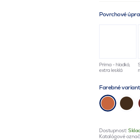
Povrchové úpra
Prima - hladká,
S
extra lesklá
Farebné varian
Dostupnosť:
Skla
Katalógové označ