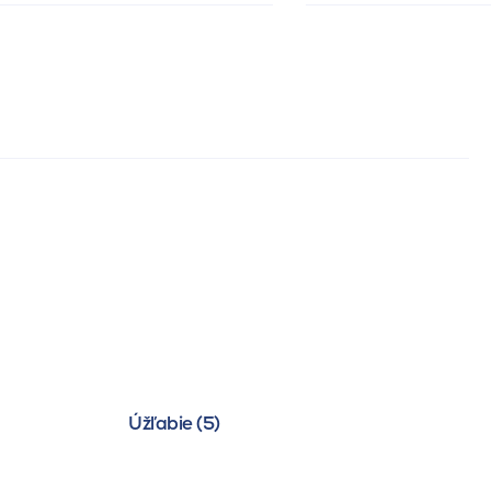
Úžľabie (5)