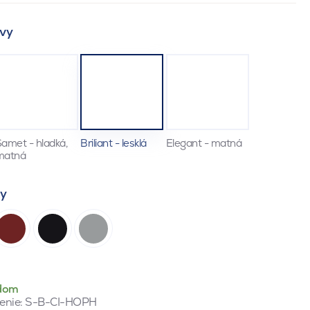
vy
amet - hladká,
Briliant - lesklá
Elegant - matná
matná
ty
dom
enie:
S-B-CI-HOPH