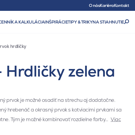
O nás
Kariéra
Kontakt
CENNÍK A KALKULÁCIA
INŠPIRÁCIE
TIPY & TRIKY
NA STIAHNUTIE
vok hrdličky
 Hrdličky zelena
ý prvok je možné osadiť na strechu aj dodatočne.
ný hrebenáč a okrasný prvok s kotviacimi prvkami sa
ne. Tým je možné kombinovať rozdielne farby…
Viac