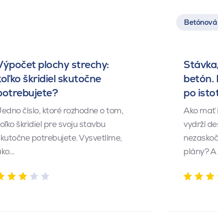
Betónová 
Výpočet plochy strechy:
Stávka,
koľko škridiel skutočne
betón.
potrebujete?
po isto
edno číslo, ktoré rozhodne o tom,
Ako mať 
oľko škridiel pre svoju stavbu
vydrží de
kutočne potrebujete. Vysvetlíme,
nezaskočí
ako…
plány? A