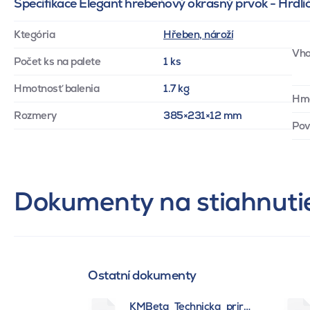
Specifikace Elegant hrebeňový okrasný prvok - Hrdli
Ktegória
Hřeben, nároží
Vho
Počet ks na palete
1 ks
Hmotnosť balenia
1.7 kg
Hm
Rozmery
385×231×12 mm
Pov
Dokumenty na stiahnuti
Ostatní dokumenty
KMBeta_Technicka_prirucka_BSK_