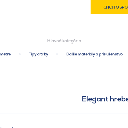
CHCI TO SPO
Hlavná kategória
ametre
Tipy a triky
Ďalšie materiály a príslušenstvo
Elegant hrebe