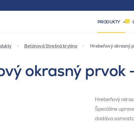
PRODUKTY
dukty
Betónová Strešná krytina
Hrebeňový okrasný pr
vý okrasný prvok -
Hrebeňový okrasn
Špeciálne uprave
dodáva samostat