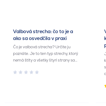
Valbová strecha: čo to je a
ako sa osvedčila v praxi
Čo je valbová strecha? Určite ju
poznáte. Je to ten typ strechy, ktorý
J
nemá štíty a všetky štyri strany sa…
k
s