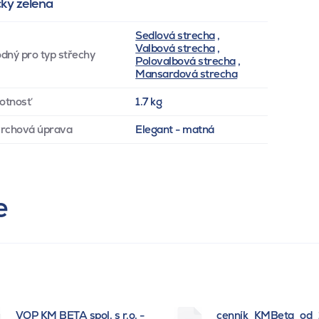
čky zelena
Sedlová strecha
,
Valbová strecha
,
dný pro typ střechy
Polovalbová strecha
,
Mansardová strecha
otnosť
1.7 kg
rchová úprava
Elegant - matná
e
VOP KM BETA spol. s r.o. -
cenník_KMBeta_od