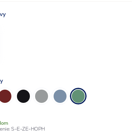
vy
ty
dom
enie:
S-E-ZE-HOPH