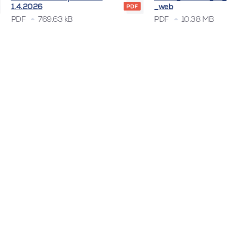
1.4.2026
_web
PDF
769.63 kB
PDF
10.38 MB