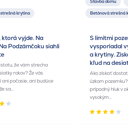
Stavba domu
strešná krytina
Betónová strešná k
 ktorá vyjde. Na
S limitmi poz
 Na Podzámčoku siahli
vysporiadal 
te
a krytiny. Získ
kľud na desia
istotu, že vám strecha
siatky rokov? Že vás
Ako získať dosta
 ani počasie, ani budúce
úzkom pozemku? 
 že sa…
prípadný hluk v o
vysokým…