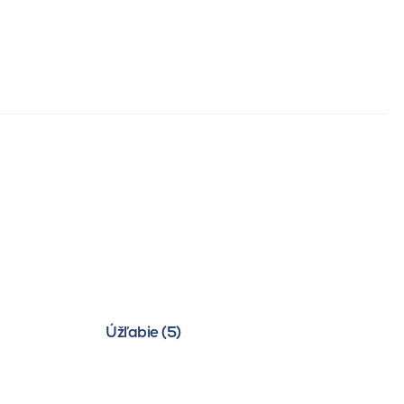
Úžľabie (5)