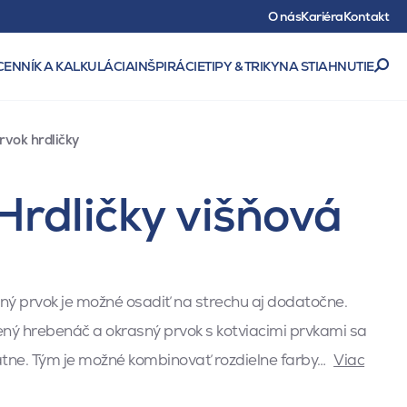
O nás
Kariéra
Kontakt
CENNÍK A KALKULÁCIA
INŠPIRÁCIE
TIPY & TRIKY
NA STIAHNUTIE
vok hrdličky
Hrdličky višňová
ý prvok je možné osadiť na strechu aj dodatočne.
ný hrebenáč a okrasný prvok s kotviacimi prvkami sa
ne. Tým je možné kombinovať rozdielne farby…
Viac