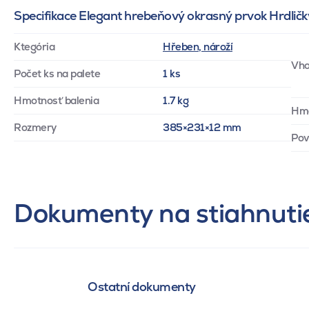
Specifikace Elegant hrebeňový okrasný prvok Hrdličk
Ktegória
Hřeben, nároží
Vho
Počet ks na palete
1 ks
Hmotnosť balenia
1.7 kg
Hm
Rozmery
385×231×12 mm
Pov
Dokumenty na stiahnuti
Ostatní dokumenty