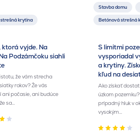
Stavba domu
strešná krytina
Betónová strešná k
 ktorá vyjde. Na
S limitmi poz
 Na Podzámčoku siahli
vysporiadal 
te
a krytiny. Získ
kľud na desia
istotu, že vám strecha
siatky rokov? Že vás
Ako získať dosta
 ani počasie, ani budúce
úzkom pozemku? 
 že sa…
prípadný hluk v o
vysokým…