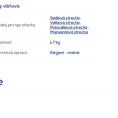
y višňová
Sedlová strecha
,
Valbová strecha
,
dný pro typ střechy
Polovalbová strecha
,
Mansardová strecha
otnosť
1.7 kg
rchová úprava
Elegant - matná
e