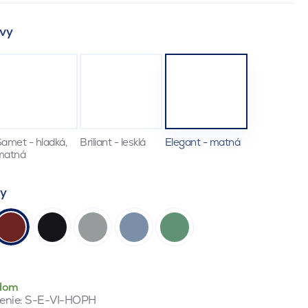
vy
amet - hladká,
Briliant - lesklá
Elegant - matná
matná
ty
dom
enie:
S-E-VI-HOPH