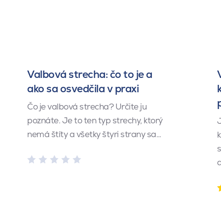
Valbová strecha: čo to je a
ako sa osvedčila v praxi
Čo je valbová strecha? Určite ju
poznáte. Je to ten typ strechy, ktorý
J
nemá štíty a všetky štyri strany sa…
k
s