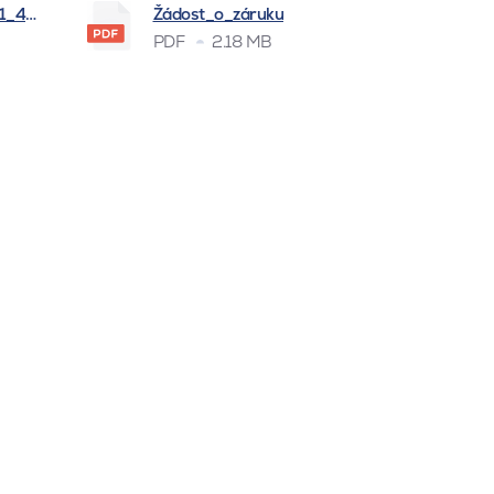
_1_4_2026
Žádost_o_záruku
PDF
2.18 MB