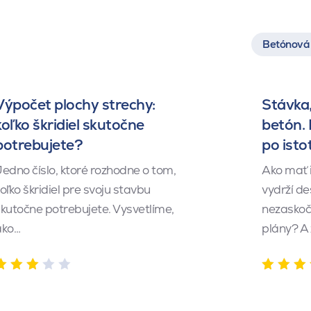
Betónová 
Výpočet plochy strechy:
Stávka,
koľko škridiel skutočne
betón.
potrebujete?
po isto
edno číslo, ktoré rozhodne o tom,
Ako mať 
oľko škridiel pre svoju stavbu
vydrží de
kutočne potrebujete. Vysvetlíme,
nezaskočí
ako…
plány? A