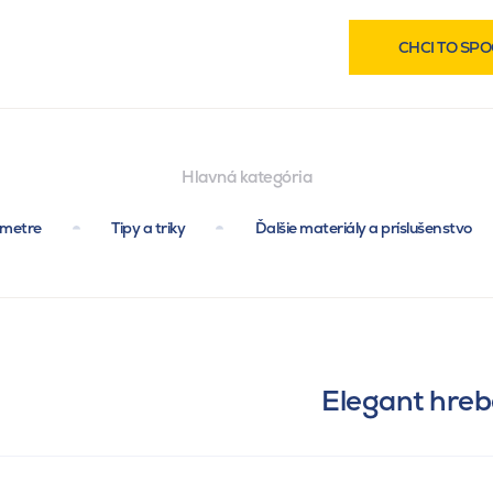
CHCI TO SPO
Hlavná kategória
ametre
Tipy a triky
Ďalšie materiály a príslušenstvo
Elegant hreb