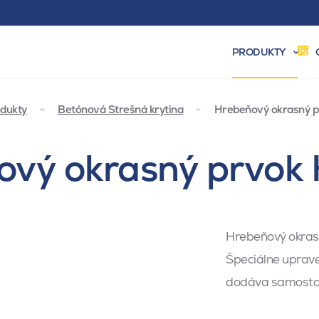
PRODUKTY
dukty
Betónová Strešná krytina
Hrebeňový okrasný pr
vý okrasný prvok 
Hrebeňový okrasn
Špeciálne uprave
dodáva samostat