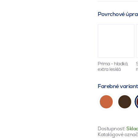
Povrchové úpra
Prima - hladká,
S
extra lesklá
Farebné varian
Dostupnosť:
Skla
Katalógové označ