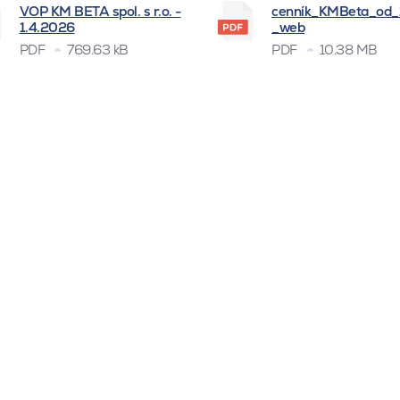
VOP KM BETA spol. s r.o. -
cenník_KMBeta_od
1.4.2026
_web
PDF
769.63 kB
PDF
10.38 MB