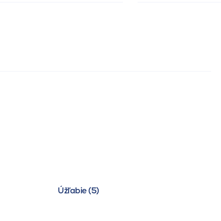
Úžľabie (5)