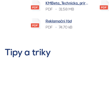
KMBeta_Technicka_prirucka_BSK_
PDF
31.58 MB
Reklamační řád
PDF
74.70 kB
Tipy a triky