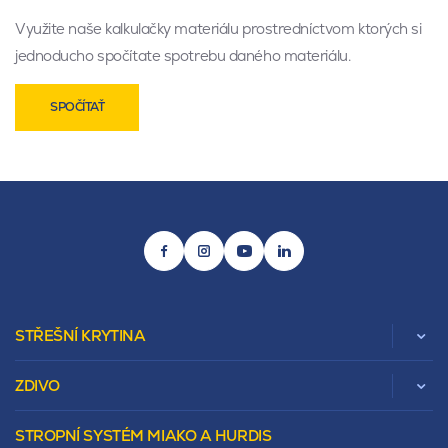
Využite naše kalkulačky materiálu prostredníctvom ktorých si
jednoducho spočítate spotrebu daného materiálu.
SPOČÍTAŤ
STŘEŠNÍ KRYTINA
ZDIVO
Zobrazit celou kategorii
STROPNÍ SYSTÉM MIAKO A HURDIS
Beta