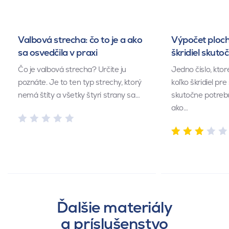
Valbová strecha: čo to je a ako
Výpočet ploch
sa osvedčila v praxi
škridiel skuto
Čo je valbová strecha? Určite ju
Jedno číslo, kto
poznáte. Je to ten typ strechy, ktorý
koľko škridiel pr
nemá štíty a všetky štyri strany sa…
skutočne potrebu
ako…
Ďalšie materiály
a príslušenstvo