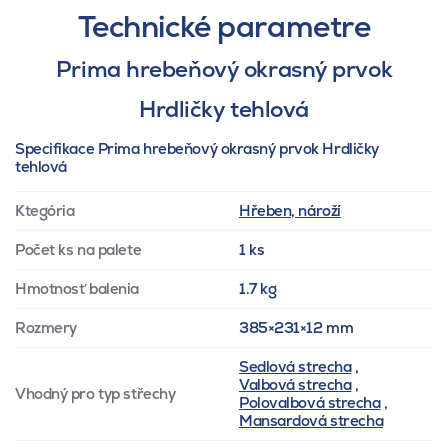
Technické parametre
Prima hrebeňový okrasný prvok
Hrdličky tehlová
Specifikace Prima hrebeňový okrasný prvok Hrdličky
tehlová
Ktegória
Hřeben, nároží
Počet ks na palete
1 ks
Hmotnosť balenia
1.7 kg
Rozmery
385×231×12 mm
Sedlová strecha
,
Valbová strecha
,
Vhodný pro typ střechy
Polovalbová strecha
,
Mansardová strecha