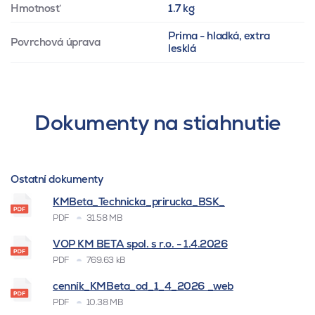
Hmotnosť
1.7 kg
Prima - hladká, extra
Povrchová úprava
lesklá
Dokumenty na stiahnutie
Ostatní dokumenty
KMBeta_Technicka_prirucka_BSK_
PDF
31.58 MB
VOP KM BETA spol. s r.o. - 1.4.2026
PDF
769.63 kB
cenník_KMBeta_od_1_4_2026 _web
PDF
10.38 MB