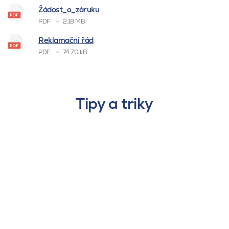
Žádost_o_záruku
PDF
2.18 MB
Reklamační řád
PDF
74.70 kB
Tipy a triky