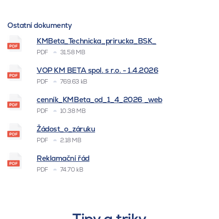
Ostatní dokumenty
KMBeta_Technicka_prirucka_BSK_
PDF
31.58 MB
VOP KM BETA spol. s r.o. - 1.4.2026
PDF
769.63 kB
cenník_KMBeta_od_1_4_2026 _web
PDF
10.38 MB
Žádost_o_záruku
PDF
2.18 MB
Reklamační řád
PDF
74.70 kB
Tipy a triky