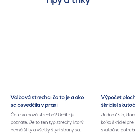
Valbová strecha: čo to je a ako
Výpočet ploch
sa osvedčila v praxi
škridiel skuto
Čo je valbová strecha? Určite ju
Jedno číslo, kto
poznáte. Je to ten typ strechy, ktorý
koľko škridiel pr
nemá štíty a všetky štyri strany sa…
skutočne potrebu