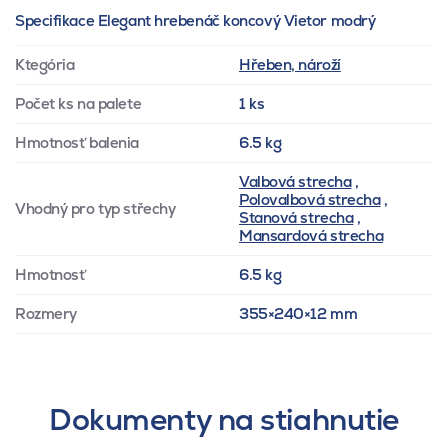
Specifikace Elegant hrebenáč koncový Vietor modrý
Ktegória
Hřeben, nároží
Počet ks na palete
1 ks
Hmotnosť balenia
6.5 kg
Valbová strecha
,
Polovalbová strecha
,
Vhodný pro typ střechy
Stanová strecha
,
Mansardová strecha
Hmotnosť
6.5 kg
Rozmery
355×240×12 mm
Dokumenty na stiahnutie