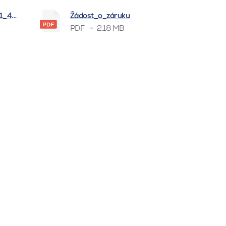
_1_4_2026
Žádost_o_záruku
PDF
2.18 MB