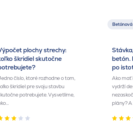
Betónová 
Výpočet plochy strechy:
Stávka,
koľko škridiel skutočne
betón.
potrebujete?
po isto
edno číslo, ktoré rozhodne o tom,
Ako mať 
oľko škridiel pre svoju stavbu
vydrží de
kutočne potrebujete. Vysvetlíme,
nezaskočí
ako…
plány? A