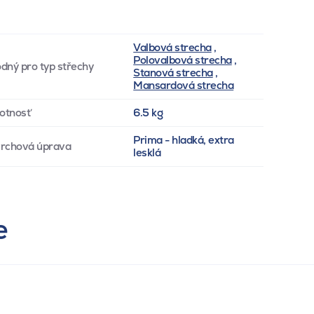
Valbová strecha
,
Polovalbová strecha
,
dný pro typ střechy
Stanová strecha
,
Mansardová strecha
otnosť
6.5 kg
Prima - hladká, extra
rchová úprava
lesklá
e