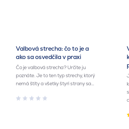
Valbová strecha: čo to je a
ako sa osvedčila v praxi
Čo je valbová strecha? Určite ju
poznáte. Je to ten typ strechy, ktorý
J
nemá štíty a všetky štyri strany sa…
k
s