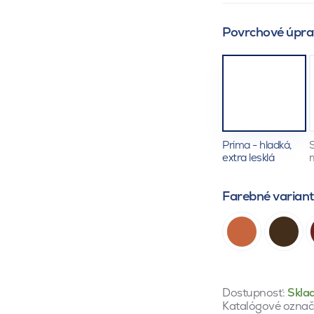
Povrchové úpra
Prima - hladká,
S
extra lesklá
Farebné varian
Dostupnosť:
Skla
Katalógové označ