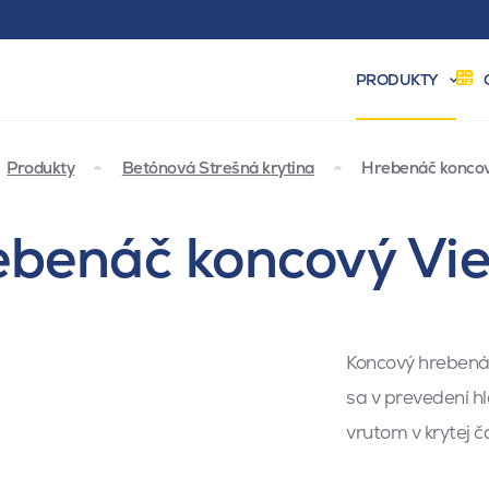
PRODUKTY
Produkty
Betónová Strešná krytina
Hrebenáč koncov
benáč koncový Vie
Koncový hrebenáč
sa v prevedení h
vrutom v krytej 