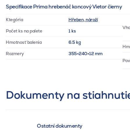
Specifikace Prima hrebenáč koncový Vietor čierny
Ktegória
Hřeben, nároží
Vho
Počet ks na palete
1 ks
Hmotnosť balenia
6.5 kg
Hm
Rozmery
355×240×12 mm
Pov
Dokumenty na stiahnuti
Ostatní dokumenty