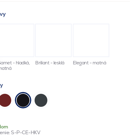
vy
amet - hladká,
Briliant - lesklá
Elegant - matná
matná
ty
dom
enie:
S-P-CE-HKV