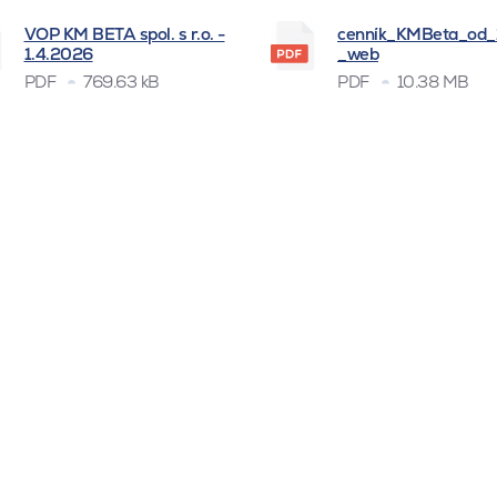
VOP KM BETA spol. s r.o. -
cenník_KMBeta_od
1.4.2026
_web
PDF
769.63 kB
PDF
10.38 MB