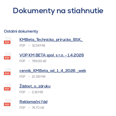
Dokumenty na stiahnutie
Ostatní dokumenty
KMBeta_Technicka_prirucka_BSK_
PDF
31.58 MB
VOP KM BETA spol. s r.o. - 1.4.2026
PDF
769.63 kB
cenník_KMBeta_od_1_4_2026 _web
PDF
10.38 MB
Žádost_o_záruku
PDF
2.18 MB
Reklamační řád
PDF
74.70 kB