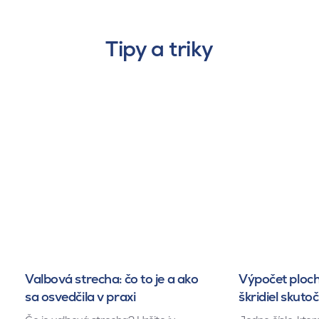
Tipy a triky
Valbová strecha: čo to je a ako
Výpočet ploch
sa osvedčila v praxi
škridiel skuto