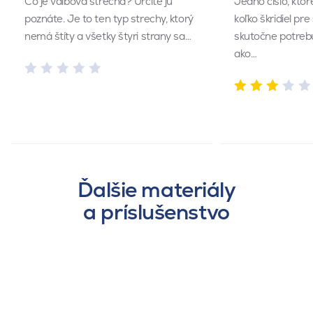
Čo je valbová strecha? Určite ju
Jedno číslo, kto
poznáte. Je to ten typ strechy, ktorý
koľko škridiel pr
nemá štíty a všetky štyri strany sa…
skutočne potrebu
ako…
Ďalšie materiály
a príslušenstvo