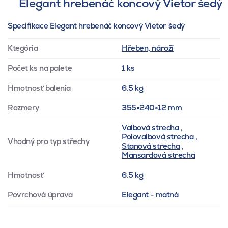
Elegant hrebenáč koncový Vietor šedý
Specifikace Elegant hrebenáč koncový Vietor šedý
Ktegória
Hřeben, nároží
Počet ks na palete
1 ks
Hmotnosť balenia
6.5 kg
Rozmery
355×240×12 mm
Valbová strecha
,
Polovalbová strecha
,
Vhodný pro typ střechy
Stanová strecha
,
Mansardová strecha
Hmotnosť
6.5 kg
Povrchová úprava
Elegant - matná