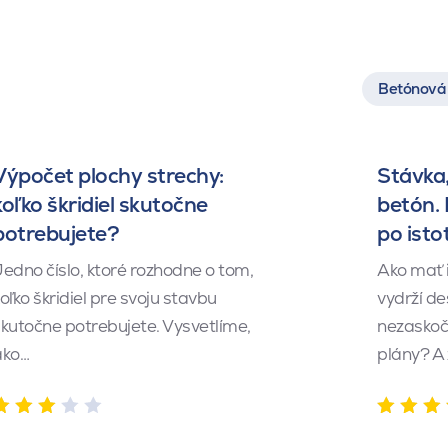
Betónová 
Výpočet plochy strechy:
Stávka,
koľko škridiel skutočne
betón.
potrebujete?
po isto
edno číslo, ktoré rozhodne o tom,
Ako mať 
oľko škridiel pre svoju stavbu
vydrží de
kutočne potrebujete. Vysvetlíme,
nezaskočí
ako…
plány? A