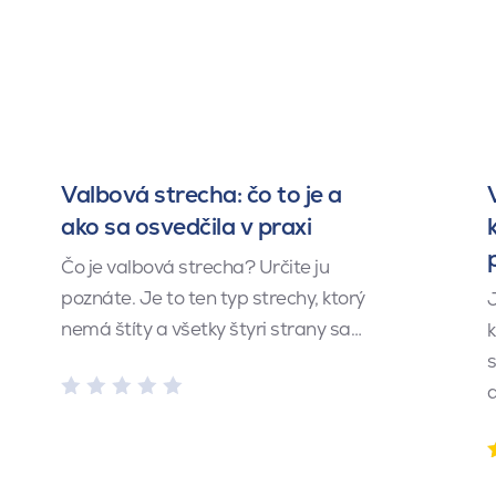
Valbová strecha: čo to je a
ako sa osvedčila v praxi
Čo je valbová strecha? Určite ju
poznáte. Je to ten typ strechy, ktorý
J
nemá štíty a všetky štyri strany sa…
k
s