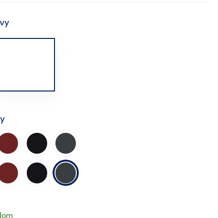
vy
ty
dom