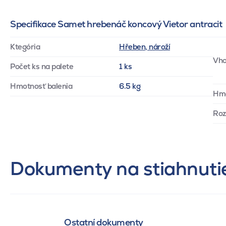
Specifikace Samet hrebenáč koncový Vietor antracit
Ktegória
Hřeben, nároží
Vho
Počet ks na palete
1 ks
Hmotnosť balenia
6.5 kg
Hm
Ro
Dokumenty na stiahnuti
Ostatní dokumenty