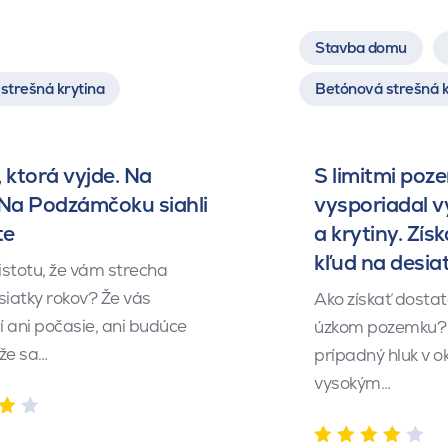
Stavba domu
strešná krytina
Betónová strešná k
 ktorá vyjde. Na
S limitmi poz
 Na Podzámčoku siahli
vysporiadal 
te
a krytiny. Získ
kľud na desia
istotu, že vám strecha
siatky rokov? Že vás
Ako získať dosta
 ani počasie, ani budúce
úzkom pozemku? 
 že sa…
prípadný hluk v o
vysokým…