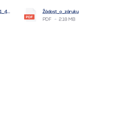
_1_4_2026
Žádost_o_záruku
PDF
2.18 MB