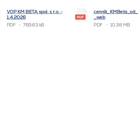
VOP KM BETA spol. s r.o. -
cenník_KMBeta_od
1.4.2026
_web
PDF
769.63 kB
PDF
10.38 MB