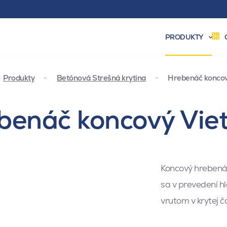
PRODUKTY
Produkty
Betónová Strešná krytina
Hrebenáč koncov
enáč koncový Viet
Koncový hrebenáč
sa v prevedení h
vrutom v krytej 