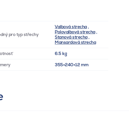
Valbová strecha
,
Polovalbová strecha
,
dný pro typ střechy
Stanová strecha
,
Mansardová strecha
otnosť
6.5 kg
zmery
355×240×12 mm
e