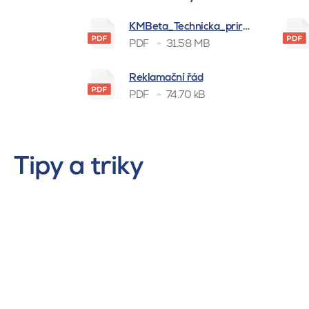
KMBeta_Technicka_prirucka_BSK_
PDF
31.58 MB
Reklamační řád
PDF
74.70 kB
Tipy a triky