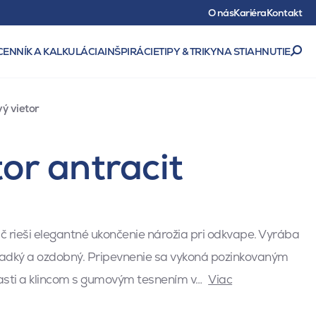
O nás
Kariéra
Kontakt
CENNÍK A KALKULÁCIA
INŠPIRÁCIE
TIPY & TRIKY
NA STIAHNUTIE
ý vietor
or antracit
 rieši elegantné ukončenie nárožia pri odkvape. Vyrába
ladký a ozdobný. Pripevnenie sa vykoná pozinkovaným
časti a klincom s gumovým tesnením v…
Viac