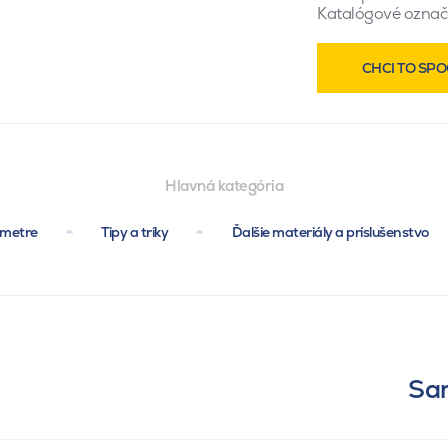
Katalógové označ
CHCI TO SPO
Hlavná kategória
ametre
Tipy a triky
Ďalšie materiály a príslušenstvo
Sam