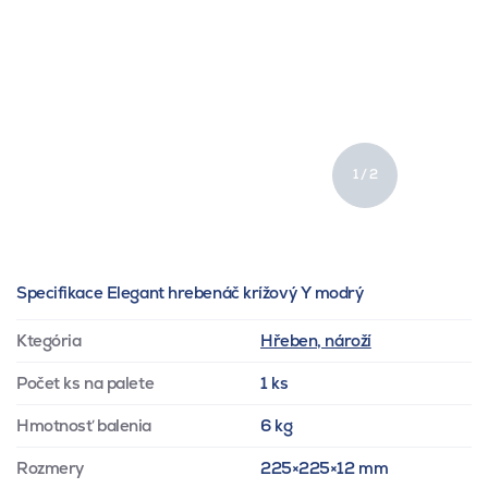
1 / 2
Specifikace Elegant hrebenáč krížový Y modrý
Ktegória
Hřeben, nároží
Počet ks na palete
1 ks
Hmotnosť balenia
6 kg
Rozmery
225×225×12 mm