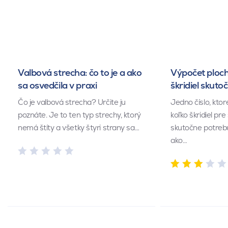
Valbová strecha: čo to je a ako
Výpočet ploch
sa osvedčila v praxi
škridiel skuto
Čo je valbová strecha? Určite ju
Jedno číslo, kto
poznáte. Je to ten typ strechy, ktorý
koľko škridiel pr
nemá štíty a všetky štyri strany sa…
skutočne potrebu
ako…