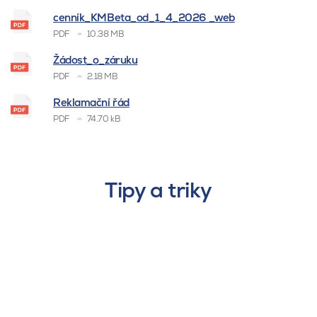
cenník_KMBeta_od_1_4_2026 _web
PDF
10.38 MB
Žádost_o_záruku
PDF
2.18 MB
Reklamační řád
PDF
74.70 kB
Tipy a triky