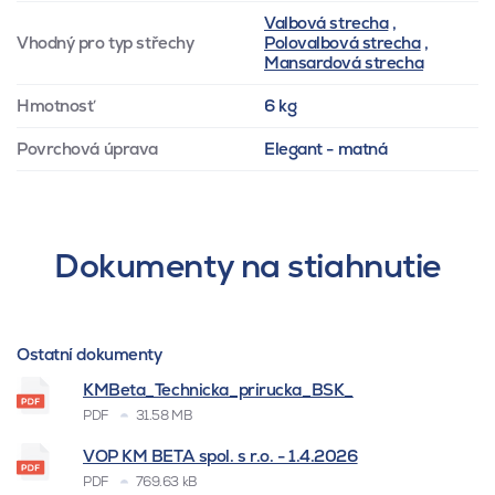
Valbová strecha
,
Vhodný pro typ střechy
Polovalbová strecha
,
Mansardová strecha
Hmotnosť
6 kg
Povrchová úprava
Elegant - matná
Dokumenty na stiahnutie
Ostatní dokumenty
KMBeta_Technicka_prirucka_BSK_
PDF
31.58 MB
VOP KM BETA spol. s r.o. - 1.4.2026
PDF
769.63 kB