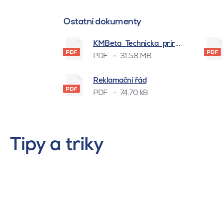
Ostatní dokumenty
KMBeta_Technicka_prirucka_BSK_
PDF
31.58 MB
Reklamační řád
PDF
74.70 kB
Tipy a triky