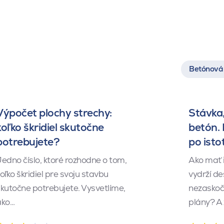
Betónová 
Výpočet plochy strechy:
Stávka,
koľko škridiel skutočne
betón.
potrebujete?
po isto
edno číslo, ktoré rozhodne o tom,
Ako mať 
oľko škridiel pre svoju stavbu
vydrží de
kutočne potrebujete. Vysvetlíme,
nezaskočí
ako…
plány? A