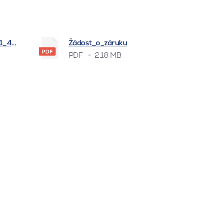
_1_4_2026
Žádost_o_záruku
PDF
2.18 MB