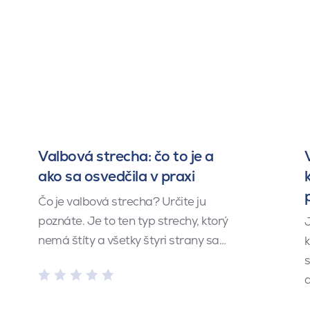
Valbová strecha: čo to je a
ako sa osvedčila v praxi
Čo je valbová strecha? Určite ju
poznáte. Je to ten typ strechy, ktorý
J
nemá štíty a všetky štyri strany sa…
k
s