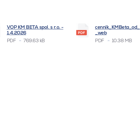
VOP KM BETA spol. s r.o. -
cenník_KMBeta_od
1.4.2026
_web
PDF
769.63 kB
PDF
10.38 MB