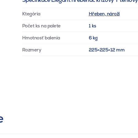
Ktegória
Hřeben, nároží
Počet ks na palete
1 ks
Hmotnosť balenia
6 kg
Rozmery
225×225×12 mm
e