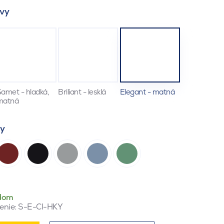
vy
amet - hladká,
Briliant - lesklá
Elegant - matná
matná
ty
dom
enie:
S-E-CI-HKY