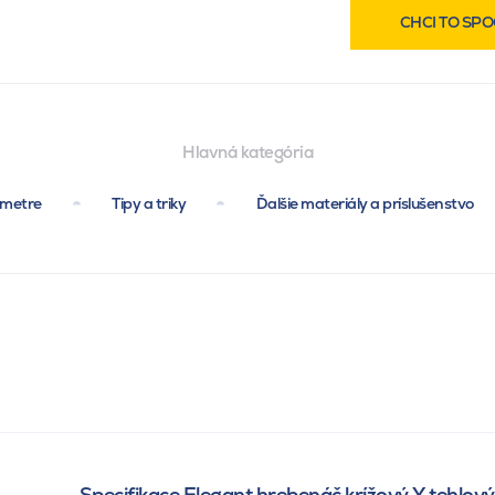
CHCI TO SPO
Hlavná kategória
ametre
Tipy a triky
Ďalšie materiály a príslušenstvo
Specifikace Elegant hrebenáč krížový Y tehlový