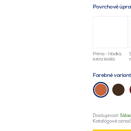
Povrchové úpra
Prima - hladká,
S
extra lesklá
Farebné varian
Dostupnosť:
Skla
Katalógové označ