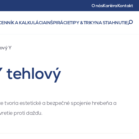
O nás
Kariéra
Kontakt
CENNÍK A KALKULÁCIA
INŠPIRÁCIE
TIPY & TRIKY
NA STIAHNUTIE
ový Y
 tehlový
e tvoria estetické a bezpečné spojenie hrebeňa a
vretie proti dažďu.