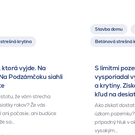
Stavba domu
strešná krytina
Betónová strešná k
 ktorá vyjde. Na
S limitmi poz
 Na Podzámčoku siahli
vysporiadal 
te
a krytiny. Získ
kľud na desia
istotu, že vám strecha
siatky rokov? Že vás
Ako získať dosta
 ani počasie, ani budúce
úzkom pozemku? 
 že sa…
prípadný hluk v o
vysokým…