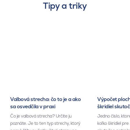
Tipy a triky
Valbová strecha: čo to je a ako
Výpočet ploch
sa osvedčila v praxi
škridiel skuto
Čo je valbová strecha? Určite ju
Jedno číslo, kto
poznáte. Je to ten typ strechy, ktorý
koľko škridiel pr