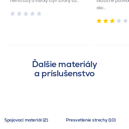
nemá štíty a všetky štyri strany sa…
skutočne potrebu
ako…
Ďalšie materiály
a príslušenstvo
Spojovací materiál (2)
Presvetlenie strechy (10)