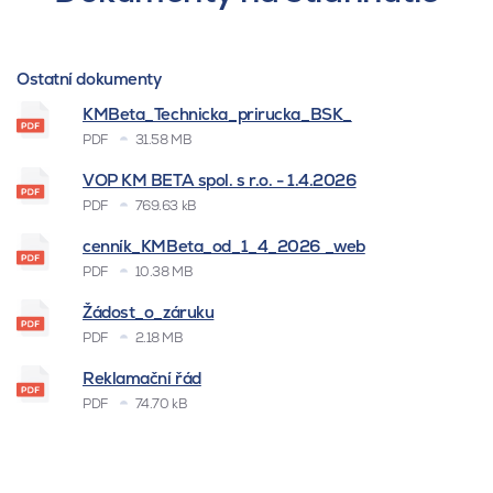
Ostatní dokumenty
KMBeta_Technicka_prirucka_BSK_
PDF
31.58 MB
VOP KM BETA spol. s r.o. - 1.4.2026
PDF
769.63 kB
cenník_KMBeta_od_1_4_2026 _web
PDF
10.38 MB
Žádost_o_záruku
PDF
2.18 MB
Reklamační řád
PDF
74.70 kB