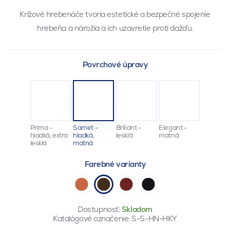
Krížové hrebenáče tvoria estetické a bezpečné spojenie
hrebeňa a nárožia a ich uzavretie proti dažďu.
Povrchové úpravy
Prima -
Samet -
Briliant -
Elegant -
hladká, extra
hladká,
lesklá
matná
lesklá
matná
Farebné varianty
Dostupnosť:
Skladom
Katalógové označenie:
S-S-HN-HKY