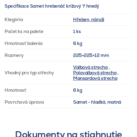
Specifikace Samet hrebenáč krížový Y hnedý
Ktegória
Hřeben, nároží
Počet ks na palete
1 ks
Hmotnosť balenia
6 kg
Rozmery
225×225×12 mm
Valbová strecha
,
Vhodný pro typ střechy
Polovalbová strecha
,
Mansardová strecha
Hmotnosť
6 kg
Povrchová úprava
Samet - hladká, matná
Dokumenty na stiahnutie