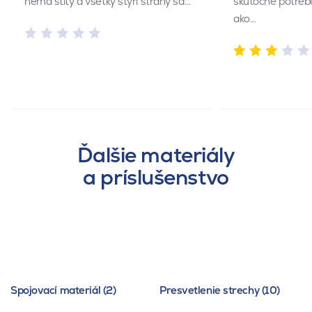
nemá štíty a všetky štyri strany sa…
skutočne potrebu
ako…
Ďalšie materiály
a príslušenstvo
Spojovací materiál (2)
Presvetlenie strechy (10)