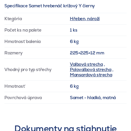
Specifikace Samet hrebenáč krížový Y čierny
Ktegória
Hřeben, nároží
Počet ks na palete
1 ks
Hmotnosť balenia
6 kg
Rozmery
225×225×12 mm
Valbová strecha
,
Vhodný pro typ střechy
Polovalbová strecha
,
Mansardová strecha
Hmotnosť
6 kg
Povrchová úprava
Samet - hladká, matná
Dokumenty na stiahnutie