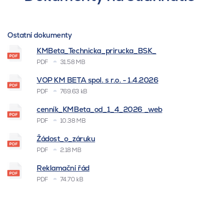
Ostatní dokumenty
KMBeta_Technicka_prirucka_BSK_
PDF
31.58 MB
VOP KM BETA spol. s r.o. - 1.4.2026
PDF
769.63 kB
cenník_KMBeta_od_1_4_2026 _web
PDF
10.38 MB
Žádost_o_záruku
PDF
2.18 MB
Reklamační řád
PDF
74.70 kB