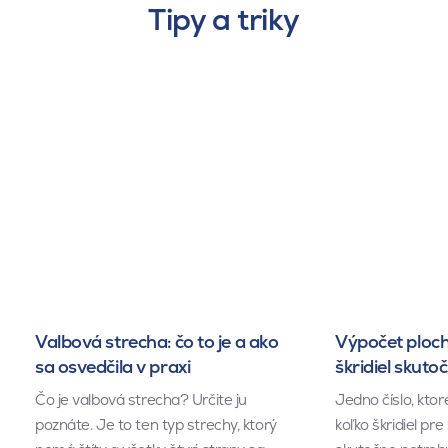
Tipy a triky
Valbová strecha: čo to je a ako
Výpočet ploch
sa osvedčila v praxi
škridiel skuto
Čo je valbová strecha? Určite ju
Jedno číslo, kto
poznáte. Je to ten typ strechy, ktorý
koľko škridiel pr