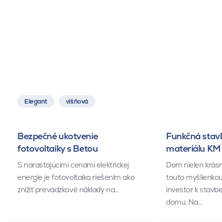
Elegant
višňová
Bezpečné ukotvenie
Funkčná stav
fotovoltaiky s Betou
materiálu KM
S narastajúcimi cenami elektrickej
Dom nielen krásn
energie je fotovoltaika riešením ako
touto myšlienkou
znížiť prevádzkové náklady na…
investor k stavb
domu. Na…