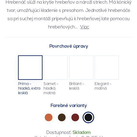
Hrebenáč slúži na krytie hrebeňov a nároží striech. Má kónický
tvar, umožňujúci kladenie s presahom. Jednotlivé hrebenáče
sa pri suchej montáži pripevňujú k hrebeňovej late pomocou
hrebeňových…
Viac
Povrchové úpravy
Prima -
Samet -
Briliant -
Elegant -
hladká, extra
hladká,
lesklá
matná
lesklá
matná
Farebné varianty
Dostupnosť:
Skladom