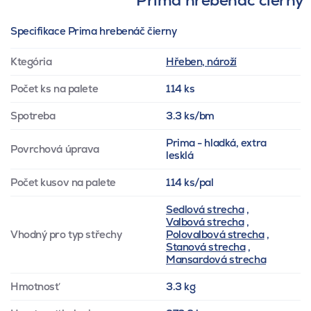
Prima hrebenáč čierny
Specifikace Prima hrebenáč čierny
Ktegória
Hřeben, nároží
Počet ks na palete
114 ks
Spotreba
3.3 ks/bm
Prima - hladká, extra
Povrchová úprava
lesklá
Počet kusov na palete
114 ks/pal
Sedlová strecha
,
Valbová strecha
,
Vhodný pro typ střechy
Polovalbová strecha
,
Stanová strecha
,
Mansardová strecha
Hmotnosť
3.3 kg