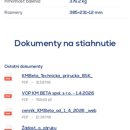
Hmotnosť balenia
376.2 kg
Rozmery
385×231×12 mm
Dokumenty na stiahnutie
Ostatní dokumenty
KMBeta_Technicka_prirucka_BSK_
PDF
31.58 MB
VOP KM BETA spol. s r.o. - 1.4.2026
PDF
769.63 kB
cenník_KMBeta_od_1_4_2026 _web
PDF
10.38 MB
Žádost_o_záruku