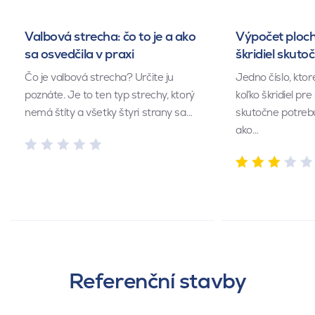
Valbová strecha: čo to je a ako
Výpočet ploch
sa osvedčila v praxi
škridiel skuto
Čo je valbová strecha? Určite ju
Jedno číslo, kto
poznáte. Je to ten typ strechy, ktorý
koľko škridiel pr
nemá štíty a všetky štyri strany sa…
skutočne potrebu
ako…
Referenční stavby