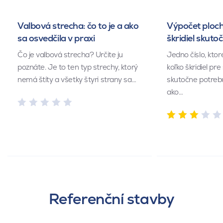
Valbová strecha: čo to je a ako
Výpočet ploch
sa osvedčila v praxi
škridiel skuto
Čo je valbová strecha? Určite ju
Jedno číslo, kto
poznáte. Je to ten typ strechy, ktorý
koľko škridiel pr
nemá štíty a všetky štyri strany sa…
skutočne potrebu
ako…
Referenční stavby