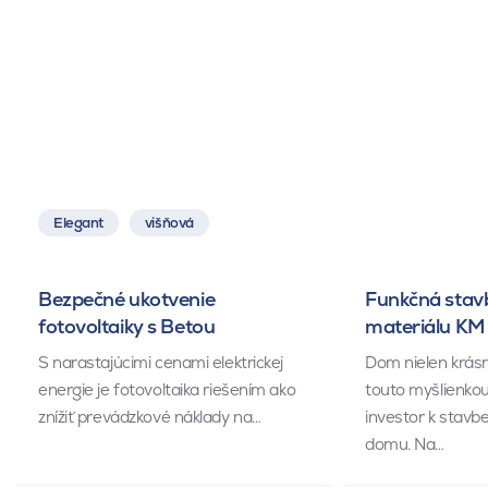
Elegant
višňová
Bezpečné ukotvenie
Funkčná stav
fotovoltaiky s Betou
materiálu KM
S narastajúcimi cenami elektrickej
Dom nielen krásn
energie je fotovoltaika riešením ako
touto myšlienkou
znížiť prevádzkové náklady na…
investor k stavb
domu. Na…