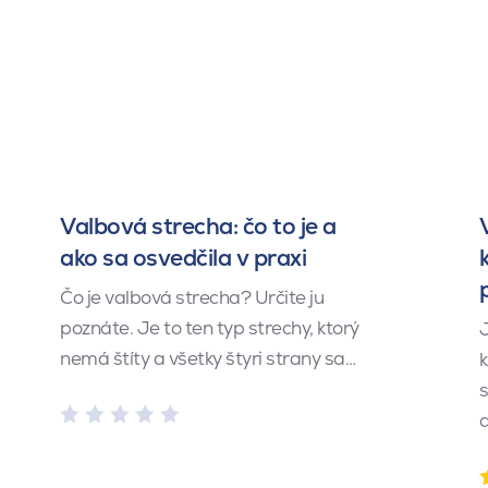
Valbová strecha: čo to je a
ako sa osvedčila v praxi
Čo je valbová strecha? Určite ju
poznáte. Je to ten typ strechy, ktorý
J
nemá štíty a všetky štyri strany sa…
k
s