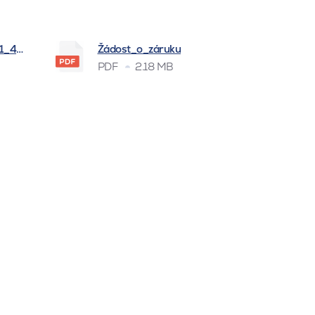
_1_4_2026
Žádost_o_záruku
PDF
2.18 MB