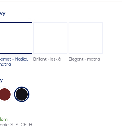
vy
amet - hladká,
Briliant - lesklá
Elegant - matná
matná
ty
dom
enie:
S-S-CE-H