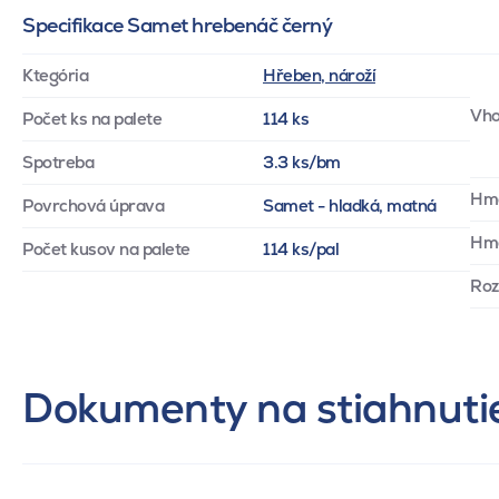
Specifikace Samet hrebenáč černý
Ktegória
Hřeben, nároží
Vho
Počet ks na palete
114 ks
Spotreba
3.3 ks/bm
Hm
Povrchová úprava
Samet - hladká, matná
Hmo
Počet kusov na palete
114 ks/pal
Ro
Dokumenty na stiahnuti