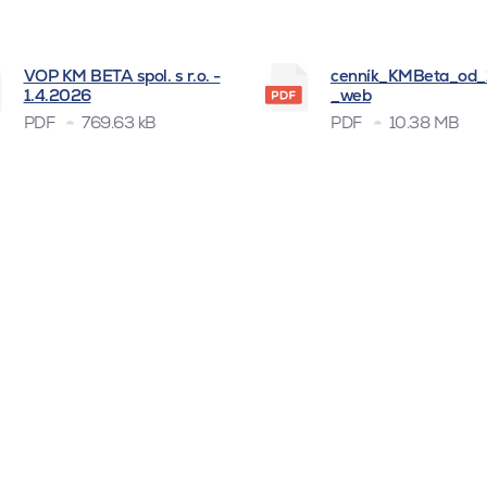
VOP KM BETA spol. s r.o. -
cenník_KMBeta_od
1.4.2026
_web
PDF
769.63 kB
PDF
10.38 MB