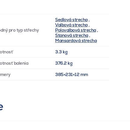
Sedlová strecha
,
Valbová strecha
,
dný pro typ střechy
Polovalbová strecha
,
Stanová strecha
,
Mansardová strecha
otnosť
3.3 kg
tnosť balenia
376.2 kg
zmery
385×231×12 mm
e