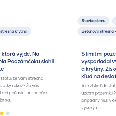
Stavba domu
strešná krytina
Betónová strešná k
 ktorá vyjde. Na
S limitmi poz
 Na Podzámčoku siahli
vysporiadal 
te
a krytiny. Získ
kľud na desia
istotu, že vám strecha
siatky rokov? Že vás
Ako získať dosta
 ani počasie, ani budúce
úzkom pozemku? 
 že sa…
prípadný hluk v o
vysokým…