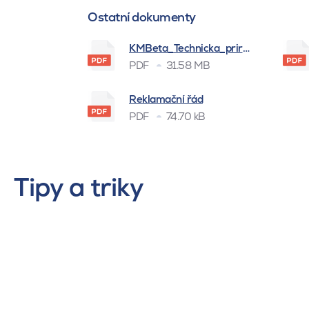
Ostatní dokumenty
KMBeta_Technicka_prirucka_BSK_
PDF
31.58 MB
Reklamační řád
PDF
74.70 kB
Tipy a triky