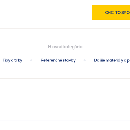
CHCI TO SPO
Hlavná kategória
Tipy a triky
Referenčné stavby
Ďalšie materiály a p