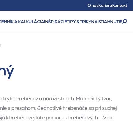
O nás
Kariéra
Kontakt
CENNÍK A KALKULÁCIA
INŠPIRÁCIE
TIPY & TRIKY
NA STIAHNUTIE
č
ný
 krytie hrebeňov a nároží striech. Má kónický tvar,
nie s presahom. Jednotlivé hrebenáče sa pri suchej
ujú k hrebeňovej late pomocou hrebeňových…
Viac