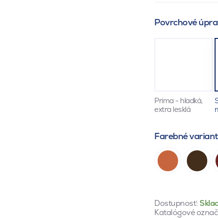
Povrchové úpra
Prima - hladká,
S
extra lesklá
Farebné varian
Dostupnosť:
Skla
Katalógové označ