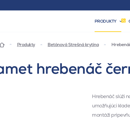
PRODUKTY
Produkty
Betónová Strešná krytina
Hrebená
amet hrebenáč čer
Hrebenáč slúži na
umožňujúci klade
montáži pripevň