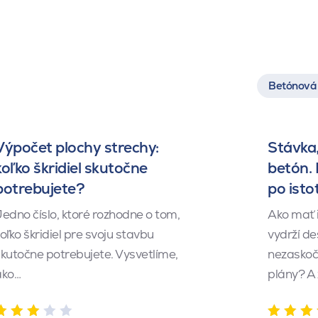
Betónová 
Výpočet plochy strechy:
Stávka,
koľko škridiel skutočne
betón.
potrebujete?
po isto
edno číslo, ktoré rozhodne o tom,
Ako mať 
oľko škridiel pre svoju stavbu
vydrží de
kutočne potrebujete. Vysvetlíme,
nezaskočí
ako…
plány? A