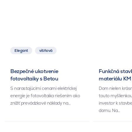
Elegant
višňová
Bezpečné ukotvenie
Funkčná stav
fotovoltaiky s Betou
materiálu KM
S narastajúcimi cenami elektrickej
Dom nielen krásn
energie je fotovoltaika riešením ako
touto myšlienkou
znížiť prevádzkové náklady na…
investor k stavb
domu. Na…