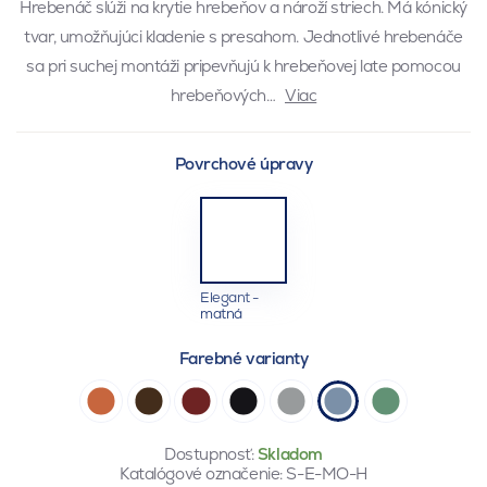
Hrebenáč slúži na krytie hrebeňov a nároží striech. Má kónický
tvar, umožňujúci kladenie s presahom. Jednotlivé hrebenáče
sa pri suchej montáži pripevňujú k hrebeňovej late pomocou
hrebeňových…
Viac
Povrchové úpravy
Elegant -
matná
Farebné varianty
Dostupnosť:
Skladom
Katalógové označenie:
S-E-MO-H