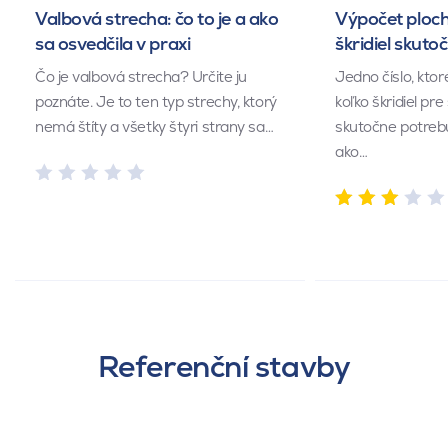
Valbová strecha: čo to je a ako
Výpočet ploch
sa osvedčila v praxi
škridiel skuto
Čo je valbová strecha? Určite ju
Jedno číslo, kto
poznáte. Je to ten typ strechy, ktorý
koľko škridiel pr
nemá štíty a všetky štyri strany sa…
skutočne potrebu
ako…
Referenční stavby