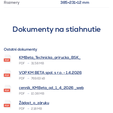
Rozmery
385×231×12 mm
Dokumenty na stiahnutie
Ostatní dokumenty
KMBeta_Technicka_prirucka_BSK_
PDF
31.58 MB
VOP KM BETA spol. s r.o. - 1.4.2026
PDF
769.63 kB
cenník_KMBeta_od_1_4_2026 _web
PDF
10.38 MB
Žádost_o_záruku
PDF
2.18 MB