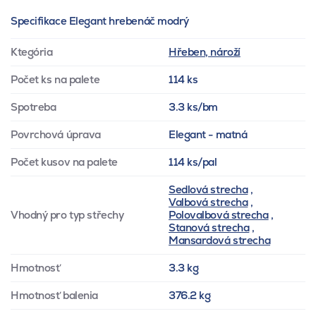
Specifikace Elegant hrebenáč modrý
Ktegória
Hřeben, nároží
Počet ks na palete
114 ks
Spotreba
3.3 ks/bm
Povrchová úprava
Elegant - matná
Počet kusov na palete
114 ks/pal
Sedlová strecha
,
Valbová strecha
,
Vhodný pro typ střechy
Polovalbová strecha
,
Stanová strecha
,
Mansardová strecha
Hmotnosť
3.3 kg
Hmotnosť balenia
376.2 kg